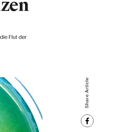
nzen
ie Flut der
Share Article