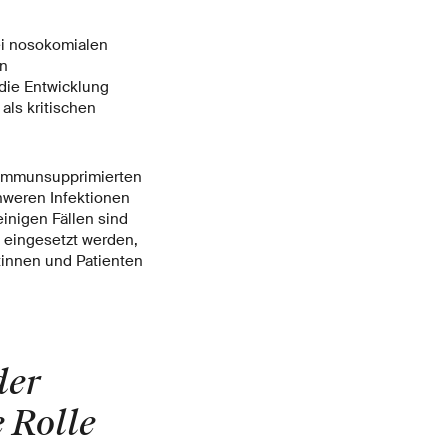
ei nosokomialen
en
die Entwicklung
ls kritischen
i immunsupprimierten
hweren Infektionen
einigen Fällen sind
n eingesetzt werden,
tinnen und Patienten
der
 Rolle