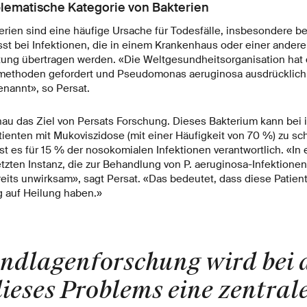
lematische Kategorie von Bakterien
terien sind eine häufige Ursache für Todesfälle, insbesondere b
sst bei Infektionen, die in einem Krankenhaus oder einer ander
ung übertragen werden. «Die Weltgesundheitsorganisation hat 
ethoden gefordert und Pseudomonas aeruginosa ausdrücklich a
enannt», so Persat.
enau das Ziel von Persats Forschung. Dieses Bakterium kann be
tienten mit Mukoviszidose (mit einer Häufigkeit von 70 %) zu sc
t es für 15 % der nosokomialen Infektionen verantwortlich. «In 
letzten Instanz, die zur Behandlung von P. aeruginosa-Infektione
reits unwirksam», sagt Persat. «Das bedeutet, dass diese Patien
 auf Heilung haben.»
ndlagenforschung wird bei 
ieses Problems eine zentrale