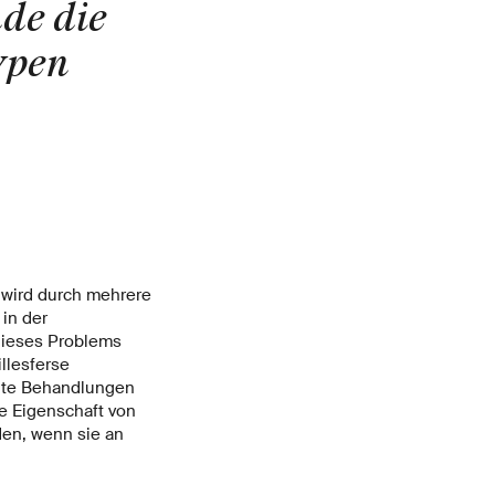
de die
ypen
e wird durch mehrere
in der
dieses Problems
llesferse
elte Behandlungen
e Eigenschaft von
den, wenn sie an