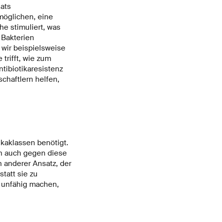
sats
möglichen, eine
he stimuliert, was
 Bakterien
wir beispielsweise
trifft, wie zum
tibiotikaresistenz
chaftlern helfen,
kaklassen benötigt.
en auch gegen diese
n anderer Ansatz, der
tatt sie zu
n unfähig machen,