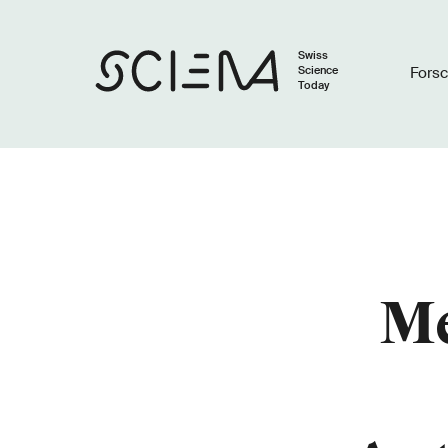
Swiss
Science
Fors
Today
M