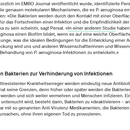
 kürzlich im EMBO Journal veröffentlicht wurde, identifizierte Per
ie genauen molekularen Mechanismen, die es P. aeruginosa er
en: «Die Bakterien werden durch den Kontakt mit einer Oberfläc
 für das Fortschreiten einer Infektion und die Empfindlichkeit der
a zu sein scheint», sagt Persat. «
In einer anderen Studie
haben 
uginosa einen Biofilm bildet, wenn es auf eine weiche Oberfläche 
Lunge, was die idealen Bedingungen für die Entwicklung einer An
eckung wird uns und anderen Wissenschaftlerinnen und Wissens
 Behandlung von P. aeruginosa-Infektionen zu entwickeln.»
n Bakterien zur Verhinderung von Infektionen
iresistenter Krankheitserreger werden eindeutig neue Antibioti
hat seine Grenzen, denn früher oder später werden die Bakteri
t werden und sich weiter vermehren und Menschen infizieren. Ei
 untersucht wird, besteht darin, Bakterien zu «deaktivieren» – ans
war mit so genannten Anti-Virulenz-Medikamenten, die Bakterie
rursachen, ohne ihren eigenen Tod zu provozieren.