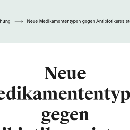
chung
Neue Medikamententypen gegen Antibiotikaresis
Neue
edikamententyp
gegen