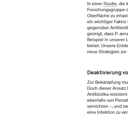
In einer
Studie
, die
Forschungsgruppe d
Oberfläche zu ertast
ein wichtiger Faktor
gegenüber Antibiotik
gezeigt, dass P. aer
Beispiel in unserer 
bietet. Unsere Entd
neue Strategien zur
Deaktivierung vo
Zur Bekämpfung mult
Doch dieser Ansatz 
Antibiotika resisten
ebenfalls von Persat
vernichten –, und z
eine Infektion zu ve