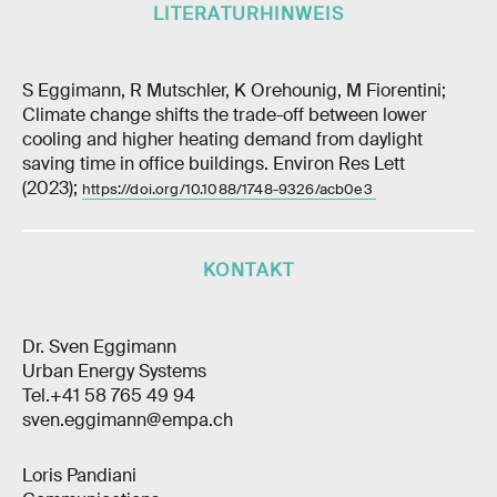
LITERATURHINWEIS
S Eggimann, R Mutschler, K Orehounig, M Fiorentini;
Climate change shifts the trade-off between lower
cooling and higher heating demand from daylight
saving time in office buildings. Environ Res Lett
(2023);
https://doi.org/10.1088/1748-9326/acb0e3
KONTAKT
Dr. Sven Eggimann
Urban Energy Systems
Tel.+41 58 765 49 94
sven.eggimann@empa.ch
Loris Pandiani