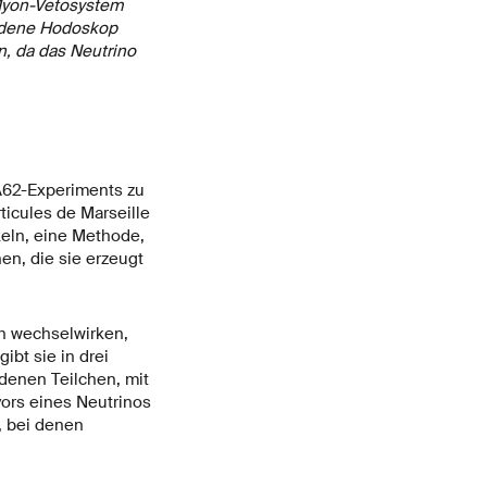
 Myon-Vetosystem
ladene Hodoskop
n, da das Neutrino
A62-Experiments zu
icules de Marseille
eln, eine Methode,
en, die sie erzeugt
h wechselwirken,
ibt sie in drei
denen Teilchen, mit
ors eines Neutrinos
, bei denen