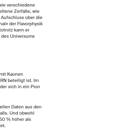
 wie verschiedene
ltene Zerfälle, wie
 Aufschluss über die
nal» der Flavorphysik
totrotz kann er
n des Universums
 mit Kaonen
N beteiligt ist. Im
 der sich in ein Pion
ellen Daten aus den
falls. Und obwohl
 50 % höher als
et.