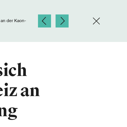
sich
eiz an
ng