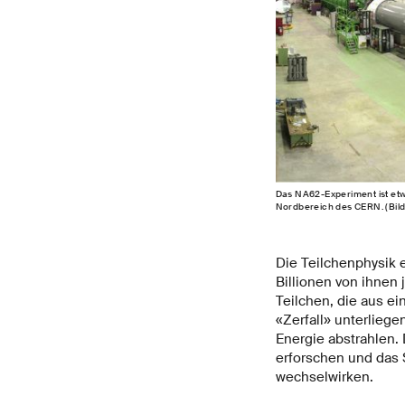
Das NA62-Experiment ist etw
Nordbereich des CERN. (Bil
Die Teilchenphysik e
Billionen von ihnen
Teilchen, die aus e
«Zerfall» unterliege
Energie abstrahlen.
erforschen und das S
wechselwirken.