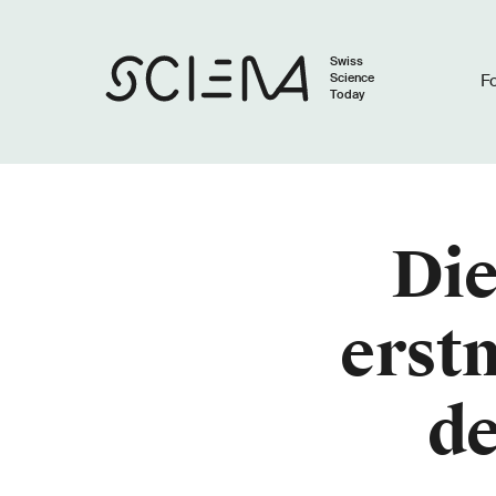
Swiss
Science
F
Today
Die
erstm
d