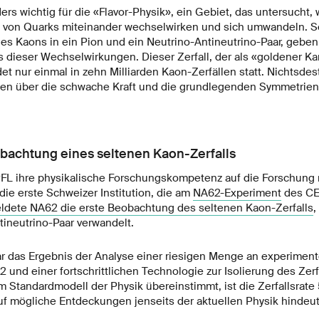
s wichtig für die «Flavor-Physik», ein Gebiet, das untersucht,
» von Quarks miteinander wechselwirken und sich umwandeln. Se
s Kaons in ein Pion und ein Neutrino-Antineutrino-Paar, geben
s dieser Wechselwirkungen. Dieser Zerfall, der als «goldener Ka
det nur einmal in zehn Milliarden Kaon-Zerfällen statt. Nichtsdes
nen über die schwache Kraft und die grundlegenden Symmetrie
bachtung eines seltenen Kaon-Zerfalls
PFL ihre physikalische Forschungskompetenz auf die Forschung
die erste Schweizer Institution, die am
NA62-Experiment
des CER
ldete NA62 die erste Beobachtung des seltenen Kaon-Zerfalls
,
tineutrino-Paar verwandelt.
 das Ergebnis der Analyse einer riesigen Menge an experiment
 und einer fortschrittlichen Technologie zur Isolierung des Zer
m Standardmodell der Physik übereinstimmt, ist die Zerfallsrate
uf mögliche Entdeckungen jenseits der aktuellen Physik hindeut