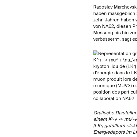
Radoslav Marchevski
haben massgeblich z
zehn Jahren haben w
von NA62, diesen P
Messung bis hin zum
verbessern», sagt er
Grafische Darstell
einem K^+ -> mu^+ \
(LKr) gefülltem ele
Energiedepots im LK