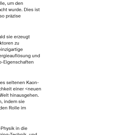
le, um den
cht wurde. Dies ist
so präzise
ld sie erzeugt
ktoren zu
inzigartige
nergieauflösung und
no-Eigenschaften
des seltenen Kaon-
chkeit einer <neuen
 Welt hinausgehen.
n, indem sie
den Rolle im
-Physik in die
gging-Technik, und