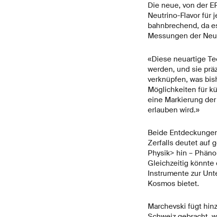
Die neue, von der 
Neutrino-Flavor für 
bahnbrechend, da es 
Messungen der Neut
«Diese neuartige Tec
werden, und sie prä
verknüpfen, was bish
Möglichkeiten für k
eine Markierung der
erlauben wird.»
Beide Entdeckungen 
Zerfalls deutet auf
Physik> hin – Phäno
Gleichzeitig könnte
Instrumente zur Unt
Kosmos bietet.
Marchevski fügt hinz
Schweiz gebracht, wi