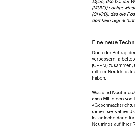
Myon, das bei der W
(MUV3) nachgewiesen
(CHOD), das die Posi
dort kein Signal hin
Eine neue Techn
Doch der Beitrag de
verbessern, arbeite
(CPPM) zusammen, u
mit der Neutrinos id
haben.
Was sind Neutrinos?
dass Milliarden von 
«Geschmacksrichtung
denen sie während d
ist entscheidend fü
Neutrinos auf ihrer 