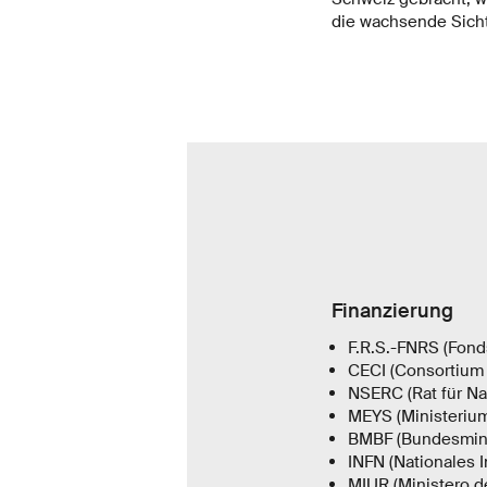
die wachsende Sichtb
Finanzierung
F.R.S.-FNRS (Fond
CECI (Consortium 
NSERC (Rat für Na
MEYS (Ministerium
BMBF (Bundesmini
INFN (Nationales I
MIUR (Ministero del