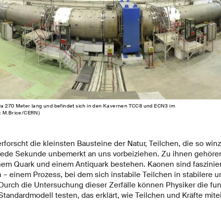
a 270 Meter lang und befindet sich in den Kavernen TCC8 und ECN3 im
d: M.Brice/CERN)
rforscht die kleinsten Bausteine der Natur, Teilchen, die so winz
 jede Sekunde unbemerkt an uns vorbeiziehen. Zu ihnen gehöre
inem Quark und einem Antiquark bestehen. Kaonen sind faszinier
n – einem Prozess, bei dem sich instabile Teilchen in stabilere
 Durch die Untersuchung dieser Zerfälle können Physiker die fu
tandardmodell testen, das erklärt, wie Teilchen und Kräfte mit