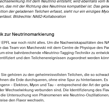
echselwirkung mit dem Neutrino entsteht, wird ebenfalls vom
, das mit der Richtung des Neutrinos kompatibel ist. Das ge
tion der geladenen Teilchen erfasst, sieht nur ein einziges Myo
terlässt. Bildrechte: NA62-Kollaboration
ik zur Neutrinomarkierung
r EPFL war noch nicht alles. Um die Nachweiskapazitäten des N
te das Team von Marchevski mit dem Centre de Physique des Part
m eine bahnbrechende «Neutrino-Tagging-Technik» zu entwick
entifiziert und den Teilchenereignissen zugeordnet werden könn
 Sie gehören zu den geheimnisvollsten Teilchen, die so schwac
ihnen die Erde durchqueren, ohne eine Spur zu hinterlassen. Es g
en» – Elektron, Myon und Tau – entsprechend der Art der gela
er Wechselwirkung verbunden sind. Die Identifizierung des Flav
r die Untersuchung von Phänomenen wie Neutrino-Oszillationen
Reise den Flavor wechseln.