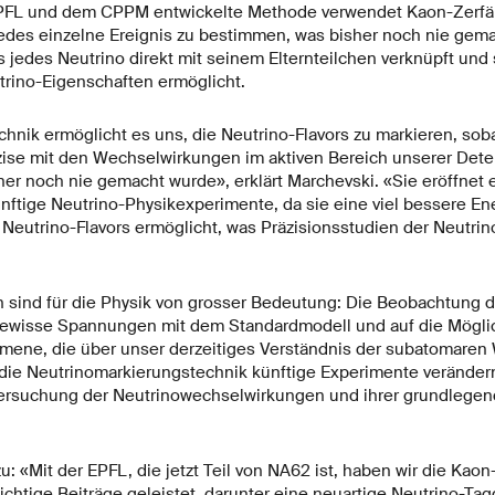
EPFL und dem CPPM entwickelte Methode verwendet Kaon-Zerfäl
jedes einzelne Ereignis zu bestimmen, was bisher noch nie gema
jedes Neutrino direkt mit seinem Elternteilchen verknüpft und 
rino-Eigenschaften ermöglicht.
hnik ermöglicht es uns, die Neutrino-Flavors zu markieren, soba
zise mit den Wechselwirkungen im aktiven Bereich unserer Dete
er noch nie gemacht wurde», erklärt Marchevski. «Sie eröffnet e
ünftige Neutrino-Physikexperimente, da sie eine viel bessere E
 Neutrino-Flavors ermöglicht, was Präzisionsstudien der Neutri
sind für die Physik von grosser Bedeutung: Die Beobachtung 
 gewisse Spannungen mit dem Standardmodell und auf die Mögli
mene, die über unser derzeitiges Verständnis der subatomaren
 die Neutrinomarkierungstechnik künftige Experimente veränder
ersuchung der Neutrinowechselwirkungen und ihrer grundlegen
u: «Mit der EPFL, die jetzt Teil von NA62 ist, haben wir die Kaon
chtige Beiträge geleistet, darunter eine neuartige Neutrino-Ta