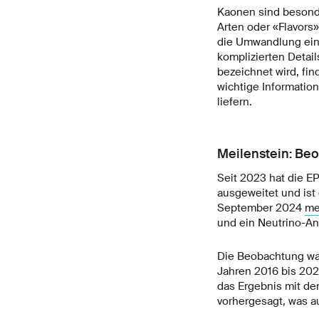
Kaonen sind besonder
Arten oder «Flavors
die Umwandlung eine
komplizierten Detail
bezeichnet wird, fin
wichtige Informatio
liefern.
Meilenstein: Beo
Seit 2023 hat die E
ausgeweitet und ist 
September 2024
me
und ein Neutrino-An
Die Beobachtung war
Jahren 2016 bis 2022
das Ergebnis mit de
vorhergesagt, was a