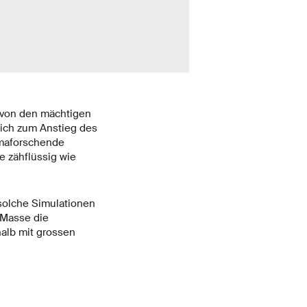
s von den mächtigen
lich zum Anstieg des
imaforschende
e zähflüssig wie
solche Simulationen
 Masse die
halb mit grossen