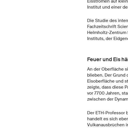
Eisströmen auf klei
Institut und einer d
Die Studie des inte
Fachzeitschrift Scie
Helmholtz-Zentrum f
Instituts, der Eidg
Feuer und Eis 
An der Oberfläche s
blieben. Der Grund d
Eisoberfläche und s
zeigte, dass diese 
vor 7700 Jahren, s
zwischen der Dynami
Der ETH-Professor 
handelt es sich ebe
Vulkanausbrüchen in