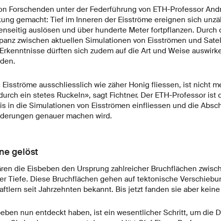
von Forschenden unter der Federführung von ETH-Professor Andr
ung gemacht: Tief im Inneren der Eisströme ereignen sich unz
enseitig auslösen und über hunderte Meter fortpflanzen. Durch
repanz zwischen aktuellen Simulationen von Eisströmen und Sat
 Erkenntnisse dürften sich zudem auf die Art und Weise auswirk
rden.
isströme ausschliesslich wie zäher Honig fliessen, ist nicht me
urch ein stetes Ruckeln», sagt Fichtner. Der ETH-Professor ist 
is in die Simulationen von Eisströmen einfliessen und die Abs
derungen genauer machen wird.
ne gelöst
ren die Eisbeben den Ursprung zahlreicher Bruchflächen zwische
er Tiefe. Diese Bruchflächen gehen auf tektonische Verschieb
tlern seit Jahrzehnten bekannt. Bis jetzt fanden sie aber keine 
beben nun entdeckt haben, ist ein wesentlicher Schritt, um die 