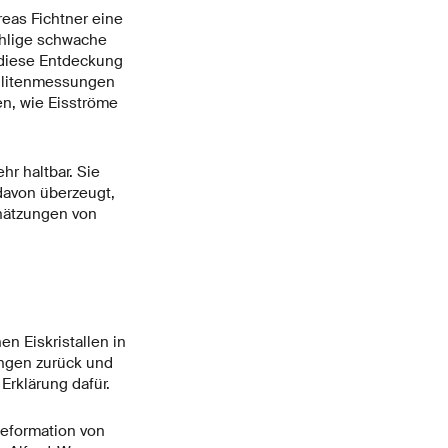
eas Fichtner eine
ählige schwache
 diese Entdeckung
ellitenmessungen
en, wie Eisströme
hr haltbar. Sie
davon überzeugt,
chätzungen von
n Eiskristallen in
ungen zurück und
Erklärung dafür.
Deformation von