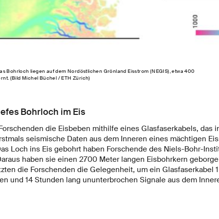
as Bohrloch liegen auf dem Nordöstlichen Grönland Eisstrom (NEGIS), etwa 400
rnt. (Bild Michel Büchel / ETH Zürich)
iefes Bohrloch im Eis
Forschenden die Eisbeben mithilfe eines Glasfaserkabels, das 
erstmals seismische Daten aus dem Inneren eines mächtigen Ei
Das Loch ins Eis gebohrt haben Forschende des Niels-Bohr-Insti
 Daraus haben sie einen 2700 Meter langen Eisbohrkern geborg
tzten die Forschenden die Gelegenheit, um ein Glasfaserkabel 1
en und 14 Stunden lang ununterbrochen Signale aus dem Inner