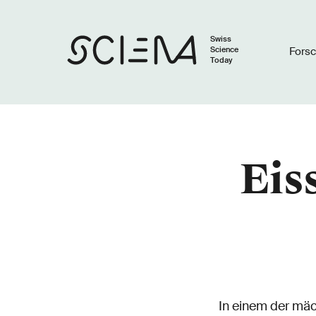
Swiss
Science
Fors
Today
Eis
In einem der mäc