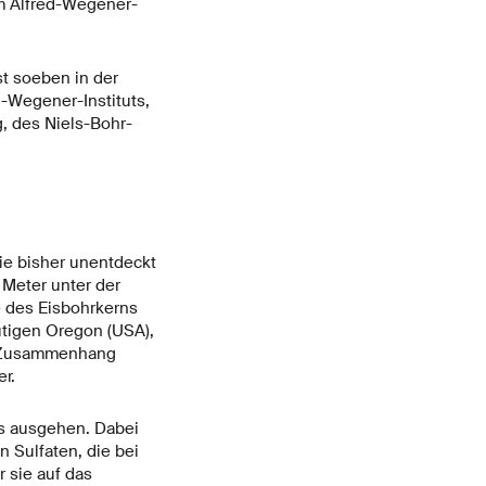
am Alfred-Wegener-
st soeben in der
d-Wegener-Instituts,
, des Niels-Bohr-
ie bisher unentdeckt
 Meter unter der
e des Eisbohrkerns
tigen Oregon (USA),
n Zusammenhang
r.
s ausgehen. Dabei
 Sulfaten, die bei
 sie auf das