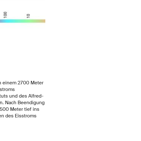
in einem 2700 Meter
sstroms
tuts und des Alfred-
en. Nach Beendigung
500 Meter tief ins
en des Eisstroms