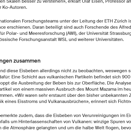
nen Skalen besser zu verstehen», erklärt Olaf Eisen, Professor 
er Ko-Autoren.
rnationalen Forschungsteams unter der Leitung der ETH Zürich i
nce erschienen. Daran beteiligt sind auch Forschende des Alfre
ür Polar- und Meeresforschung (AWI), der Universität Strassburg
enössische Forschungsanstalt WSL und weiterer Universitäten.
hängen zusammen
ind diese Eisbeben allerdings nicht zu beobachten, weswegen s
afür: Eine Schicht aus vulkanischen Partikeln befindet sich 900
toppt die Ausbreitung der Beben bis zur Oberfläche. Die Analys
Partikel von einem massiven Ausbruch des Mount Mazama im heu
tammen. «Wir waren sehr erstaunt über den bisher unbekannte
k eines Eisstroms und Vulkanausbrüchen», erinnert sich Fichtne
bemerkte zudem, dass die Eisbeben von Verunreinigungen im Ei
nfalls um Hinterlassenschaften von Vulkanen: winzige Spuren von
 die Atmosphäre gelangten und um die halbe Welt flogen, bevor