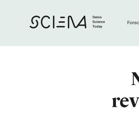
Swiss
Science
Fors
Today
rev