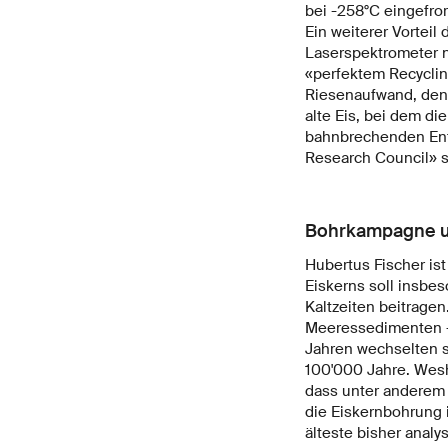
bei -258°C eingefror
Ein weiterer Vorteil
Laserspektrometer n
«perfektem Recyclin
Riesenaufwand, den w
alte Eis, bei dem di
bahnbrechenden Ent
Research Council» s
Bohrkampagne u
Hubertus Fischer is
Eiskerns soll insb
Kaltzeiten beitragen
Meeressedimenten – 
Jahren wechselten s
100'000 Jahre. Wesh
dass unter anderem 
die Eiskernbohrung i
älteste bisher analys