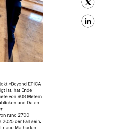
rojekt «Beyond EPICA
gt ist, hat Ende
Tiefe von 808 Metern
zublicken und Daten
en
von rund 2'700
 2025 der Fall sein.
eit neue Methoden