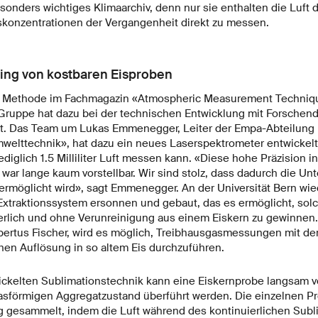
sonders wichtiges Klimaarchiv, denn nur sie enthalten die Luft 
konzentrationen der Vergangenheit direkt zu messen.
ling von kostbaren Eisproben
e Methode im Fachmagazin «Atmospheric Measurement Technique
Gruppe hat dazu bei der technischen Entwicklung mit Forschen
. Das Team um Lukas Emmenegger, Leiter der Empa-Abteilung
welttechnik», hat dazu ein neues Laserspektrometer entwickelt
ediglich 1.5 Milliliter Luft messen kann. «Diese hohe Präzision i
war lange kaum vorstellbar. Wir sind stolz, dass dadurch die Un
 ermöglicht wird», sagt Emmenegger. An der Universität Bern w
xtraktionssystem ersonnen und gebaut, das es ermöglicht, solc
erlich und ohne Verunreinigung aus einem Eiskern zu gewinnen.
ubertus Fischer, wird es möglich, Treibhausgasmessungen mit d
chen Auflösung in so altem Eis durchzuführen.
wickelten Sublimationstechnik kann eine Eiskernprobe langsam 
asförmigen Aggregatzustand überführt werden. Die einzelnen P
 gesammelt, indem die Luft während des kontinuierlichen Sub