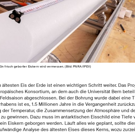
Ein frisch geborter Eiskern wird vermessen. (Bild: PNRA/IPEV)
ltesten Eis der Erde ist einen wichtigen Schritt weiter. Das P
uropäisches Konsortium, an dem auch die Universität Bern beteili
 Feldsaison abgeschlossen. Bei der Bohrung wurde dabei eine 
orhabens ist es, 1.5 Millionen Jahre in die Vergangenheit zurück
ng der Temperatur, die Zusammensetzung der Atmosphäre und d
f zu gewinnen. Dazu muss im antarktischen Eisschild eine Tiefe 
ein Eiskern geborgen werden. Läuft alles wie geplant, sollte dies
 aufwändige Analyse des ältesten Eises dieses Kerns, wozu zurz