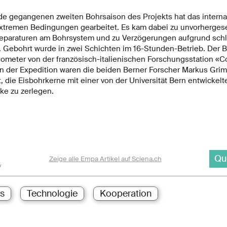
de gegangenen zweiten Bohrsaison des Projekts hat das interna
extremen Bedingungen gearbeitet. Es kam dabei zu unvorherge
eparaturen am Bohrsystem und zu Verzögerungen aufgrund schl
Gebohrt wurde in zwei Schichten im 16-Stunden-Betrieb. Der Bo
lometer von der französisch-italienischen Forschungsstation «Co
ion der Expedition waren die beiden Berner Forscher Markus Gri
, die Eisbohrkerne mit einer von der Universität Bern entwickelt
ke zu zerlegen.
Qu
Zeige alle Empa Artikel auf Sciena.ch
s
Technologie
Kooperation