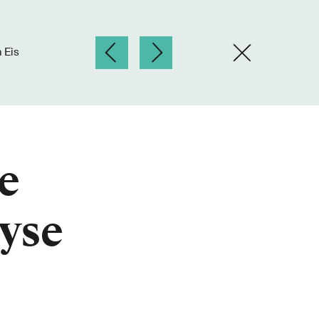
 Eis
e
lyse