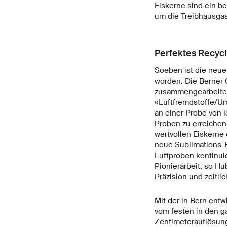
Eiskerne sind ein be
um die Treibhausgas
Perfektes Recyc
Soeben ist die neu
worden. Die Berner 
zusammengearbeitet
«Luftfremdstoffe/Um
an einer Probe von l
Proben zu erreichen 
wertvollen Eiskerne
neue Sublimations-E
Luftproben kontinui
Pionierarbeit, so H
Präzision und zeitli
Mit der in Bern ent
vom festen in den g
Zentimeterauflösung