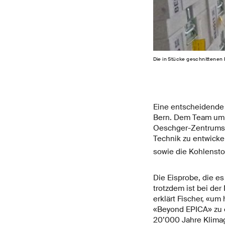
Die in Stücke geschnittenen
Eine entscheidende 
Bern. Dem Team um H
Oeschger-Zentrums f
Technik zu entwicke
sowie die Kohlenst
Die Eisprobe, die es
trotzdem ist bei de
erklärt Fischer, «u
«Beyond EPICA» zu er
20’000 Jahre Klimag