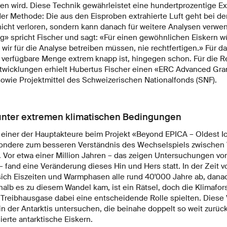
en wird. Diese Technik gewährleistet eine hundertprozentige Ext
 der Methode: Die aus den Eisproben extrahierte Luft geht bei d
icht verloren, sondern kann danach für weitere Analysen verwe
g» spricht Fischer und sagt: «Für einen gewöhnlichen Eiskern w
ir für die Analyse betreiben müssen, nie rechtfertigen.» Für da
e verfügbare Menge extrem knapp ist, hingegen schon. Für die R
wicklungen erhielt Hubertus Fischer einen «ERC Advanced Gra
owie Projektmittel des Schweizerischen Nationalfonds (SNF).
nter extremen klimatischen Bedingungen
t einer der Hauptakteure beim Projekt «Beyond EPICA – Oldest I
esondere zum besseren Verständnis des Wechselspiels zwischen
. Vor etwa einer Million Jahren – das zeigen Untersuchungen vo
fand eine Veränderung dieses Hin und Hers statt. In der Zeit 
ich Eiszeiten und Warmphasen alle rund 40'000 Jahre ab, danac
alb es zu diesem Wandel kam, ist ein Rätsel, doch die Klimafor
Treibhausgase dabei eine entscheidende Rolle spielten. Diese
n der Antarktis untersuchen, die beinahe doppelt so weit zurück
ierte antarktische Eiskern.