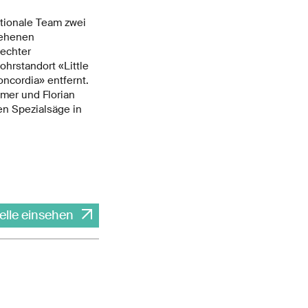
tionale Team zwei
sehenen
echter
hrstandort «Little
ncordia» entfernt.
mmer und Florian
en Spezialsäge in
elle einsehen