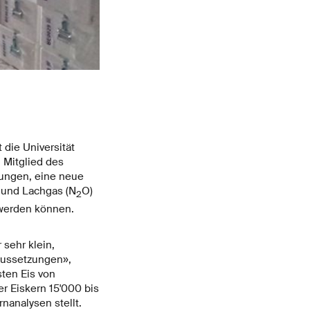
Laserspektrometer (im Hintergrund) mit automatischem Einlas
den Eisproben extrahierte Luft geht bei der Messung im von
nicht verloren, sondern kann danach für weitere Analysen ver
die Universität
 Mitglied des
lungen, eine neue
 und Lachgas (N
O)
2
erden können.
 sehr klein,
aussetzungen»,
ten Eis von
er Eiskern 15'000 bis
analysen stellt.