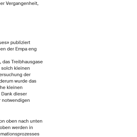
der Vergangenheit,
s» publiziert
den der Empa eng
, das Treibhausgase
n solch kleinen
tersuchung der
iederum wurde das
he kleinen
 Dank dieser
er notwendigen
von oben nach unten
roben werden in
limationsprozesses