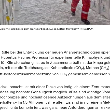
 Eiskerne sind bereit zum Transport nach Europa. (Bild: Mulvaney/PNRA/IPEV)
Rolle bei der Entwicklung der neuen Analysetechnologien spielt 
ubertus Fischer, Professor für experimentelle Klimaphysik und
ür Klimaforschung, ist es in Zusammenarbeit mit der Empa ge
ln, mit der die Treibhausgase Kohlendioxid (CO
), Methan (CH
)
2
4
off-Isotopenzusammensetzung von CO
gemeinsam gemessen w
2
 dazu braucht, ist mit einer Dicke von lediglich einem Zentimeter
r Messung höchste Genauigkeit möglich. «Das sind wichtige Vor
m hochpräzise und hochauflösende Aufzeichnungen aus dem ältes
halten.» Im 1.5 Millionen Jahre alten Eis sind in nur einem Met
eschichte komprimiert, was ganz neue Anforderungen an Eiskern