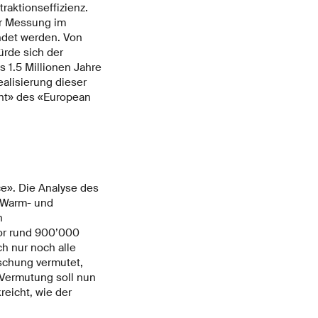
raktionseffizienz.
er Messung im
ndet werden. Von
ürde sich der
s 1.5 Millionen Jahre
ealisierung dieser
nt» des «European
ce». Die Analyse des
 Warm- und
n
vor rund 900’000
h nur noch alle
schung vermutet,
 Vermutung soll nun
reicht, wie der