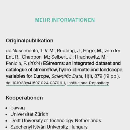
MEHR INFORMATIONEN
Originalpublikation
do Nascimento, T. V. M.; Rudlang, J.; Höge, M.; van der
Ent, R.; Chappon, M.; Seibert, J.; Hrachowitz, M.;
Fenicia, F. (2024)
EStreams: an integrated dataset and
catalogue of streamflow, hydro-climatic and landscape
variables for Europe
,
Scientific Data
, 11(1), 879 (19 pp.),
,
doi:10.1038/s41597-024-03706-1
Institutional Repository
Kooperationen
Eawag
Universität Zürich
Delft University of Technology, Netherlands
Széchenyi István University, Hungary