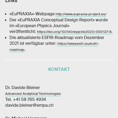
Links
«EuPRAXIA»-Webpage
http://www.eupraxia-project.eu/
Der «EuPRAXIA Conceptual Design Report» wurde
im «European Physics Journal»
veröffentlicht:
.
https://doi.org/10.1140/epjst/e2020-000127-8
Die aktualisierte ESFRI-Roadmap vom Dezember
2021 ist verfügbar unter:
https://www.esfri.eu/esfri-
.
roadmap
KONTAKT
Dr. Davide Bleiner
Advanced Analytical Technologies
Tel. +41 58 765 4934
davide.bleiner@empa.ch