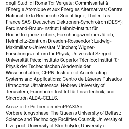
degli Studi di Roma Tor Vergata; Commissariat à
l'Énergie Atomique et aux Énergies Alternatives; Centre
National de la Recherche Scientifique; Thales Las
France SAS; Deutsches Elektronen-Synchrotron (DESY);
Ferdinand-Braun-Institut; Leibniz-Institut für
Höchstfrequenztechnik; Forschungszentrum Jülich;
Helmholtz-Zentrum Dresden-Rossendorf; Ludwig-
Maximilians-Universität München; Wigner-
Forschungszentrum für Physik; Universität Szeged;
Universität Pécs; Instituto Superior Técnico; Institut für
Physik der Tschechischen Akademie der
Wissenschaften; CERN; Institute of Accelerating
Systems and Applications; Centro de Láseres Pulsados
Ultracortos Ultraintensos; Hebrew University of
Jerusalem; Fraunhofer-Institut für Lasertechnik; und
Sincrotrón ALBA-CELLS.
Assoziierte Partner der «EuPRAXIA»-
Vorbereitungsphase: The Queen's University of Belfast;
Science and Technology Facilities Council; University of
Liverpool; University of Strathclyde; University of