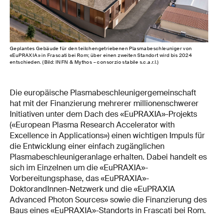
Geplantes Gebäude für den teilchengetriebenen Plasmabeschleuniger von
«EuPRAXIA» in Frascati bei Rom; über einen zweiten Standort wird bis 2024
entschieden. (Bild: INFN & Mythos – consorzio stabile s.c.a.r.l.)
Die europäische Plasmabeschleunigergemeinschaft
hat mit der Finanzierung mehrerer millionenschwerer
Initiativen unter dem Dach des «EuPRAXIA»-Projekts
(«European Plasma Research Accelerator with
Excellence in Applications») einen wichtigen Impuls für
die Entwicklung einer einfach zugänglichen
Plasmabeschleunigeranlage erhalten. Dabei handelt es
sich im Einzelnen um die «EuPRAXIA»-
Vorbereitungsphase, das «EuPRAXIA»-
DoktorandInnen-Netzwerk und die «EuPRAXIA
Advanced Photon Sources» sowie die Finanzierung des
Baus eines «EuPRAXIA»-Standorts in Frascati bei Rom.