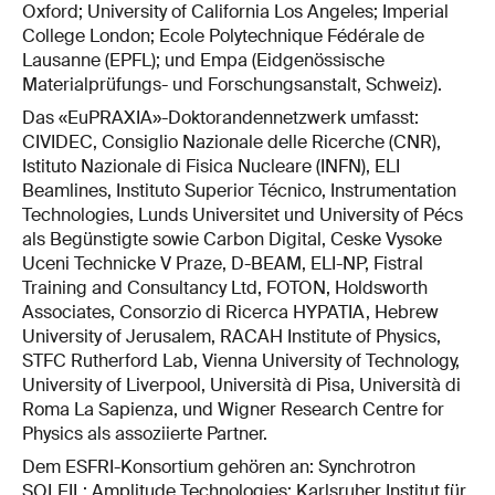
Oxford; University of California Los Angeles; Imperial
College London; Ecole Polytechnique Fédérale de
Lausanne (EPFL); und Empa (Eidgenössische
Materialprüfungs- und Forschungsanstalt, Schweiz).
Das «EuPRAXIA»-Doktorandennetzwerk umfasst:
CIVIDEC, Consiglio Nazionale delle Ricerche (CNR),
Istituto Nazionale di Fisica Nucleare (INFN), ELI
Beamlines, Instituto Superior Técnico, Instrumentation
Technologies, Lunds Universitet und University of Pécs
als Begünstigte sowie Carbon Digital, Ceske Vysoke
Uceni Technicke V Praze, D-BEAM, ELI-NP, Fistral
Training and Consultancy Ltd, FOTON, Holdsworth
Associates, Consorzio di Ricerca HYPATIA, Hebrew
University of Jerusalem, RACAH Institute of Physics,
STFC Rutherford Lab, Vienna University of Technology,
University of Liverpool, Università di Pisa, Università di
Roma La Sapienza, und Wigner Research Centre for
Physics als assoziierte Partner.
Dem ESFRI-Konsortium gehören an: Synchrotron
SOLEIL; Amplitude Technologies; Karlsruher Institut für