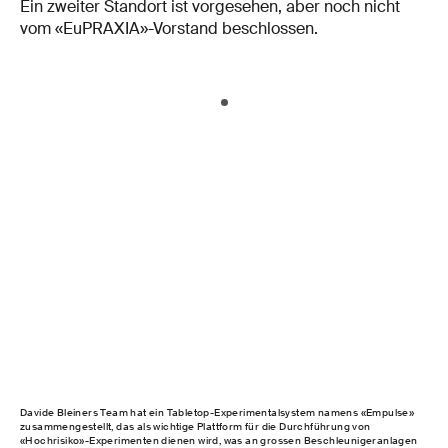
Ein zweiter Standort ist vorgesehen, aber noch nicht
vom «EuPRAXIA»-Vorstand beschlossen.
Davide Bleiners Team hat ein Tabletop-Experimentalsystem namens «Empulse»
zusammengestellt, das als wichtige Plattform für die Durchführung von
«Hochrisiko»-Experimenten dienen wird, was an grossen Beschleunigeranlagen