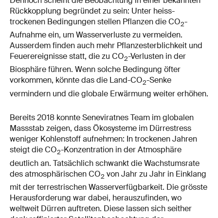
Dennoch scheint die Beobachtung in einer bekannten
Rückkopplung begründet zu sein: Unter heiss-
trockenen Bedingungen stellen Pflanzen die CO
-
2
Aufnahme ein, um Wasserverluste zu vermeiden.
Ausserdem finden auch mehr Pflanzesterblichkeit und
Feuerereignisse statt, die zu CO
-Verlusten in der
2
Biosphäre führen. Wenn solche Bedingung öfter
vorkommen, könnte das die Land-CO
-Senke
2
vermindern und die globale Erwärmung weiter erhöhen.
Bereits 2018 konnte Seneviratnes Team im globalen
Massstab zeigen, dass Ökosysteme im Dürrestress
weniger Kohlenstoff aufnehmen: In trockenen Jahren
steigt die CO
-Konzentration in der Atmosphäre
2
deutlich an. Tatsächlich schwankt die Wachstumsrate
des atmosphärischen CO
von Jahr zu Jahr in Einklang
2
mit der terrestrischen Wasserverfügbarkeit. Die grösste
Herausforderung war dabei, herauszufinden, wo
weltweit Dürren auftreten. Diese lassen sich seither