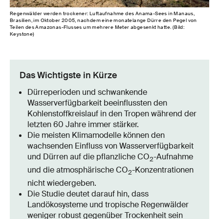
Regenwälder werden trockener: Luftaufnahme des Anama-​Sees in Manaus,
Brasilien, im Oktober 2005, nachdem eine monatelange Dürre den Pegel von
Teilen des Amazonas-​Flusses um mehrere Meter abgesenkt hatte. (Bild:
Keystone)
Das Wichtigste in Kürze
Dürreperioden und schwankende
Wasserverfügbarkeit beeinflussten den
Kohlenstoffkreislauf in den Tropen während der
letzten 60 Jahre immer stärker.
Die meisten Klimamodelle können den
wachsenden Einfluss von Wasserverfügbarkeit
und Dürren auf die pflanzliche CO
-Aufnahme
2
und die atmosphärische CO
-Konzentrationen
2
nicht wiedergeben.
Die Studie deutet darauf hin, dass
Landökosysteme und tropische Regenwälder
weniger robust gegenüber Trockenheit sein