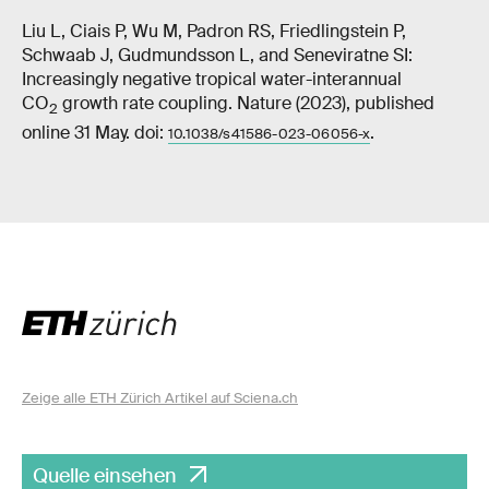
Liu L, Ciais P, Wu M, Padron RS, Friedlingstein P,
Schwaab J, Gudmundsson L, and Seneviratne SI:
Increasingly negative tropical water-interannual
CO
growth rate coupling. Nature (2023), published
2
online 31 May. doi:
.
10.1038/s41586-023-06056-x
Zeige alle ETH Zürich Artikel auf Sciena.ch
Quelle einsehen