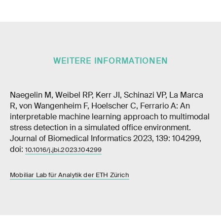
WEITERE INFORMATIONEN
Naegelin M, Weibel RP, Kerr JI, Schinazi VP, La Marca
R, von Wangenheim F, Hoelscher C, Ferrario A: An
interpretable machine learning approach to multimodal
stress detection in a simulated office environment.
Journal of Biomedical Informatics 2023, 139: 104299,
doi:
10.1016/j.jbi.2023.104299
Mobiliar Lab für Analytik der ETH Zürich