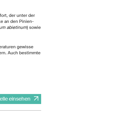
ort, der unter der
ke an den Pinien-
ium abietinum
) sowie
eraturen gewisse
tern. Auch bestimmte
elle einsehen