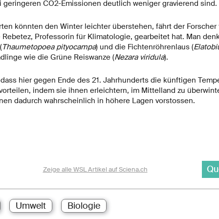
i geringeren CO2-Emissionen deutlich weniger gravierend sind.
en könnten den Winter leichter überstehen, fährt der Forscher f
 Rebetez, Professorin für Klimatologie, gearbeitet hat. Man den
(
Thaumetopoea pityocampa
) und die Fichtenröhrenlaus (
Elatob
ädlinge wie die Grüne Reiswanze (
Nezara viridula
).
 dass hier gegen Ende des 21. Jahrhunderts die künftigen Temp
orteilen, indem sie ihnen erleichtern, im Mittelland zu überwin
en dadurch wahrscheinlich in höhere Lagen vorstossen.
Qu
Zeige alle WSL Artikel auf Sciena.ch
Umwelt
Biologie