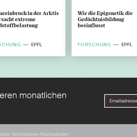
eeinbruch in der Arktis
Wie die Epigenetik die
rsacht extreme
Gedächtnisbildung
dstoffbelastung
beeinflusst
SCHUNG
FORSCHUNG
EPFL
EPFL
eren monatlichen
schen Technischen Hochschulen