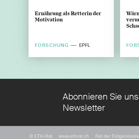
Ernährung als Retterin der
Wärm
Motivation
veru
Scha
FORSCHUNG
FOR
EPFL
Abonnieren Sie uns
Newsletter
© ETH-Rat
www.ethrat.ch
Rat der Eidgenössi