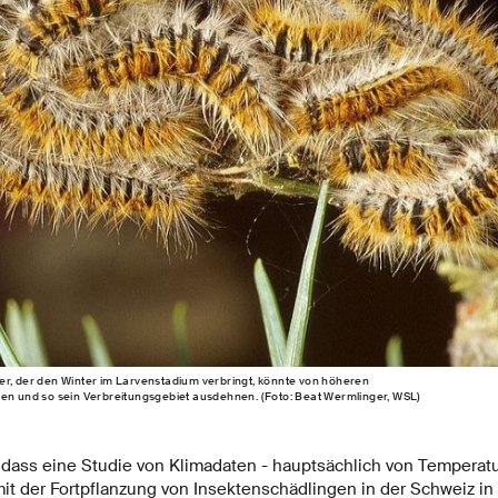
er, der den Winter im Larvenstadium verbringt, könnte von höheren
ren und so sein Verbreitungsgebiet ausdehnen. (Foto: Beat Wermlinger, WSL)
l, dass eine Studie von Klimadaten - hauptsächlich von Tempera
it der Fortpflanzung von Insektenschädlingen in der Schweiz in 