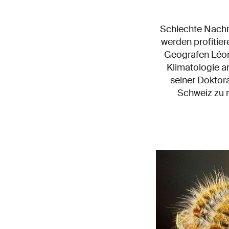
Schlechte Nachr
werden profitier
Geografen Léon
Klimatologie a
seiner Doktora
Schweiz zu m