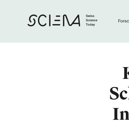
Swiss
Science
Fors
Today
Sc
In