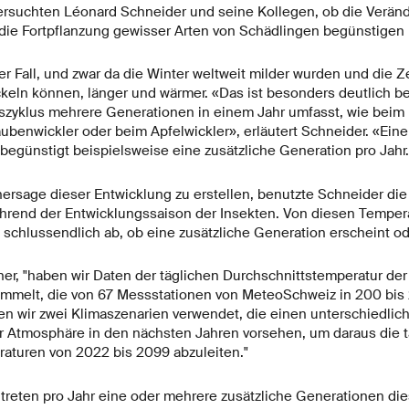
tersuchten Léonard Schneider und seine Kollegen, ob die Verän
ie Fortpflanzung gewisser Arten von Schädlingen begünstigen 
der Fall, und zwar da die Winter weltweit milder wurden und die Z
ckeln können, länger und wärmer. «Das ist besonders deutlich b
szyklus mehrere Generationen in einem Jahr umfasst, wie beim
ubenwickler oder beim Apfelwickler», erläutert Schneider. «Ein
begünstigt beispielsweise eine zusätzliche Generation pro Jahr
ersage dieser Entwicklung zu erstellen, benutzte Schneider die
rend der Entwicklungssaison der Insekten. Von diesen Temperat
schlussendlich ab, ob eine zusätzliche Generation erscheint ode
her, "haben wir Daten der täglichen Durchschnittstemperatur der
ammelt, die von 67 Messstationen von MeteoSchweiz in 200 bi
 wir zwei Klimaszenarien verwendet, die einen unterschiedlich
r Atmosphäre in den nächsten Jahren vorsehen, um daraus die t
aturen von 2022 bis 2099 abzuleiten."
treten pro Jahr eine oder mehrere zusätzliche Generationen die