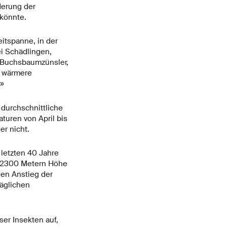
derung der
könnte.
eitspanne, in der
ei Schädlingen,
 Buchsbaumzünsler,
e wärmere
.»
 durchschnittliche
uren von April bis
r nicht.
 letzten 40 Jahre
s 2300 Metern Höhe
en Anstieg der
äglichen
ser Insekten auf,