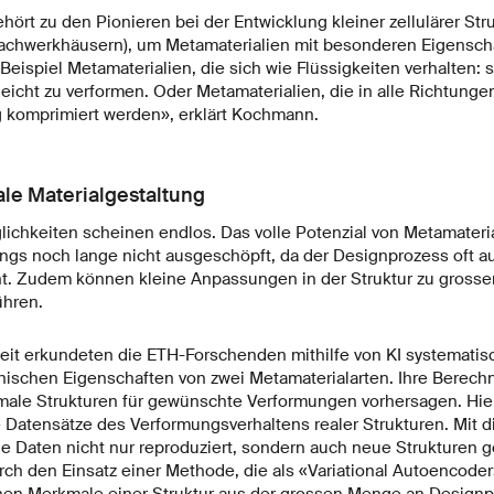
rt zu den Pionieren bei der Entwicklung kleiner zellulärer Stru
achwerkhäusern), um Metamaterialien mit besonderen Eigenscha
eispiel Metamaterialien, die sich wie Flüssigkeiten verhalten: 
leicht zu verformen. Oder Metamaterialien, die in alle Richtun
ng komprimiert werden», erklärt Kochmann.
ale Materialgestaltung
ichkeiten scheinen endlos. Das volle Potenzial von Metamateria
ings noch lange nicht ausgeschöpft, da der Designprozess oft a
uht. Zudem können kleine Anpassungen in der Struktur zu gros
ühren.
beit erkundeten die ETH-Forschenden mithilfe von KI systematis
ischen Eigenschaften von zwei Metamaterialarten. Ihre Berec
male Strukturen für gewünschte Verformungen vorhersagen. Hie
Datensätze des Verformungsverhaltens realer Strukturen. Mit di
ie Daten nicht nur reproduziert, sondern auch neue Strukturen 
ch den Einsatz einer Methode, die als «Variational Autoencoder»
chen Merkmale einer Struktur aus der grossen Menge an Design