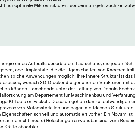
icht nur optimale Mikrostrukturen, sondern umgeht auch zeitauf
nergie eines Aufpralls absorbieren, Laufschuhe, die jedem Schr
geben, oder Implantate, die die Eigenschaften von Knochen imit
hen solche Anwendungen möglich. Ihre innere Struktur ist das 
prozesses, wonach 3D-Drucker die generierten Strukturen mit o
ellen können. Forschende unter der Leitung von Dennis Kochma
ialforschung am Departement für Maschinenbau und Verfahrung
tige KI-Tools entwickelt. Diese umgehen den zeitaufwändigen un
rozess von Metamaterialien und sagen stattdessen Strukturen 
Eigenschaften schnell und automatisiert vorher. Ein Novum ist,
genannte nichtlineare) Belastungen anwendbar sind, zum Beispi
e Kräfte absorbiert.