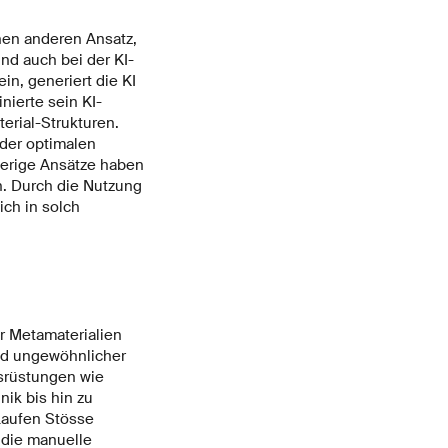
nen anderen Ansatz,
nd auch bei der KI-
in, generiert die KI
nierte sein KI-
rial-Strukturen.
 der optimalen
sherige Ansätze haben
n. Durch die Nutzung
ch in solch
r Metamaterialien
und ungewöhnlicher
usrüstungen wie
ik bis hin zu
Laufen Stösse
 die manuelle