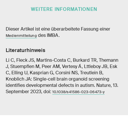
WEITERE INFORMATIONEN
Dieser Artikel ist eine überarbeitete Fassung einer
des IMBA.
Medienmitteilung
Literaturhinweis
Li C, Fleck JS, Martins-​Costa C, Burkard TR, Themann
J, Stuempflen M, Peer AM, Vertesy Á, Lttleboy JB, Esk
C, Elling U, Kasprian G, Corsini NS, Treutlein B,
Knoblich JA: Single-​cell brain organoid screening
identifies developmental defects in autism. Nature, 13.
September 2023, doi:
10.1038/s41586-​023-06473-y