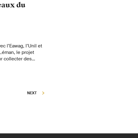
 eaux du
ec l’Eawag, l’Unil et
Léman, le projet
r collecter des
u lac.
NEXT