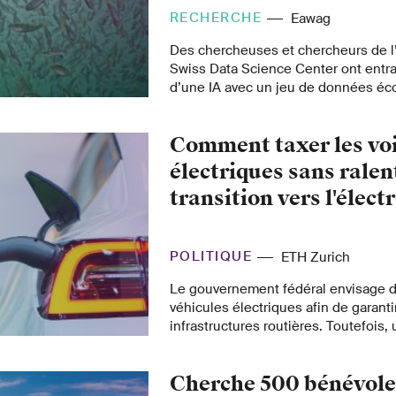
Mais ils n'ont pu identifier clairem
RECHERCHE
Eawag
de manière rudimentaire.
Des chercheuses et chercheurs de l
Swiss Data Science Center ont entra
d’une IA avec un jeu de données éc
complet. Leurs modèles d’apprenti
peuvent désormais prédire la toxicit
Comment taxer les vo
chimiques sur les poissons.
électriques sans ralent
transition vers l'élect
POLITIQUE
ETH Zurich
Le gouvernement fédéral envisage d
véhicules électriques afin de garant
infrastructures routières. Toutefois,
pourrait retarder le passage à l'élect
Levis explique comment ce dilemme 
Cherche 500 bénévole
résolu.