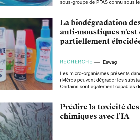
sous-groupe de PFAS connu sous l
l'aide de nanoparticules et d'ultrason
pourrait constituer à l'avenir une alt
La biodégradation des
procédés existants.
anti-moustiques n'est
partiellement élucidé
RECHERCHE
Eawag
Les micro-organismes présents dans
rivières peuvent dégrader les subst
Certains sont également capables d
biocides, notamment le diéthyltolua
insectifuge, c'est du moins ce que l
Prédire la toxicité de
scientifiques de l'Institut de recher
ont découvert que le DEET est mieu
chimiques avec l’IA
proportion d'eaux usées épurées est
cours d'eau. Ils en attribuent la resp
enzymes spécifiques qui se trouvent 
stations d'épuration renvoient l'eau 