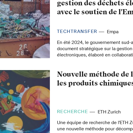
gestion des déchets é
avec le soutien de l'E
TECHTRANSFER
Empa
En été 2024, le gouvernement sud-af
document stratégique sur la gestio
électroniques, élaboré en collaborat
pays édicte ainsi pour la première fo
uniformes pour une gestion professi
Nouvelle méthode de l
déchets électroniques. Cette collabor
d'un programme financé par le Secrét
les produits chimiques
l'économie (SECO).
RECHERCHE
ETH Zurich
Une équipe de recherche de l'ETH Zu
une nouvelle méthode pour décomp