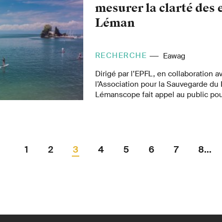
mesurer la clarté des
Léman
RECHERCHE
Eawag
Dirigé par l’EPFL, en collaboration av
l’Association pour la Sauvegarde du 
Lémanscope fait appel au public pou
données et aider à évaluer la santé d
1
2
3
4
5
6
7
8...