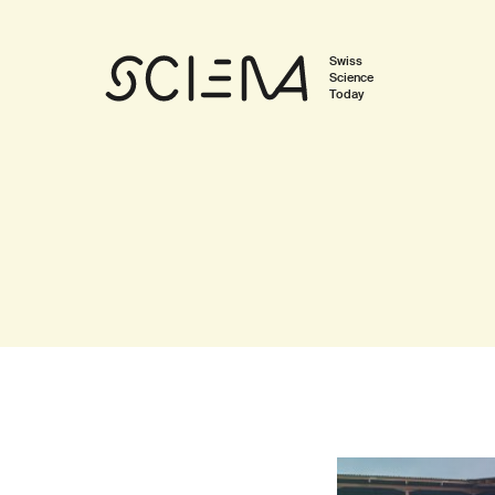
Swiss
Science
Today