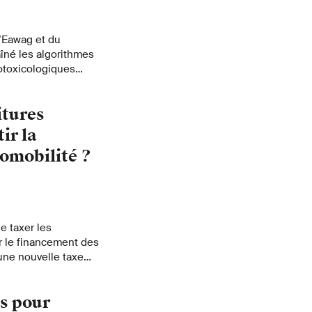
ent ces enzymes que
’Eawag et du
îné les algorithmes
otoxicologiques
ssage automatique
é des produits
itures
ir la
romobilité ?
e taxer les
ir le financement des
 une nouvelle taxe
romobilité. Alessio
pourrait être
s pour