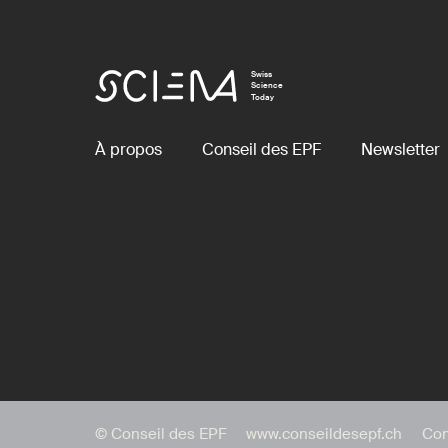
Swiss
Science
Today
À propos
Conseil des EPF
Newsletter
© Conseil des EPF
www.conseildesepf.ch
Con