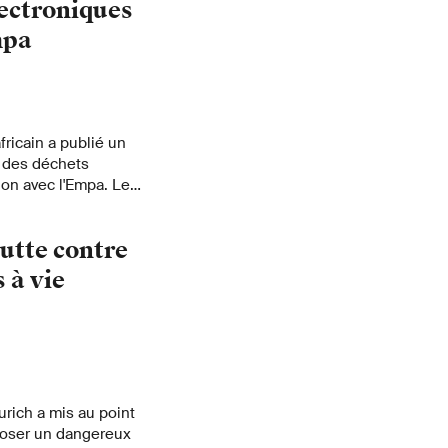
lectroniques
mpa
ricain a publié un
n des déchets
ion avec l'Empa. Le
is des directives
onnelle et sûre des
utte contre
ation fait partie
ariat d'Etat à
 à vie
rich a mis au point
oser un dangereux