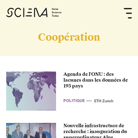
Swiss
Science
Today
Coopération
Agenda de l'ONU : des
lacunes dans les données de
193 pays
POLITIQUE
ETH Zurich
Nouvelle infrastructure de
recherche : inauguration du
superordinateur Alps