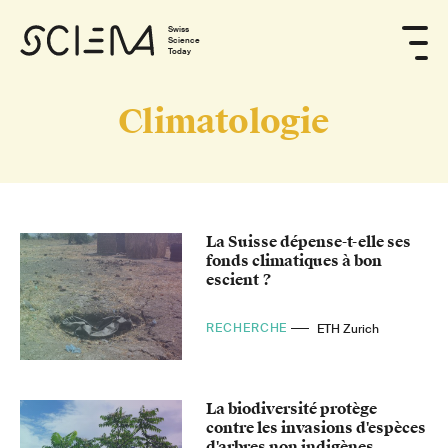
Swiss
Science
Today
Climatologie
La Suisse dépense-t-elle ses
fonds climatiques à bon
escient ?
RECHERCHE
ETH Zurich
La biodiversité protège
contre les invasions d'espèces
d'arbres non indigènes