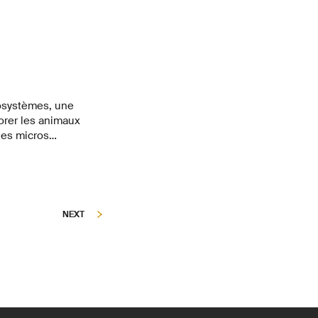
cosystèmes, une
orer les animaux
des micros
NEXT