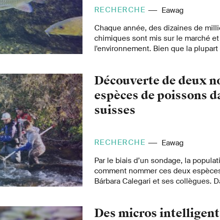
RECHERCHE
Eawag
Chaque année, des dizaines de milli
chimiques sont mis sur le marché et
l'environnement. Bien que la plupar
subissent des tests de sécurité avan
leurs effets à long terme sur la faune
Découverte de deux n
prédire. Pour mieux estimer leur me
pour les écosystèmes, des scientifi
espèces de poissons d
exploré des signatures biochimiques
suisses
niveau de stress chimique subi par l
RECHERCHE
Eawag
Par le biais d’un sondage, la popula
comment nommer ces deux espèces
Bárbara Calegari et ses collègues. Da
biologiste explique où elles vivent
visible la diversité de nos eaux.
Des micros intelligent