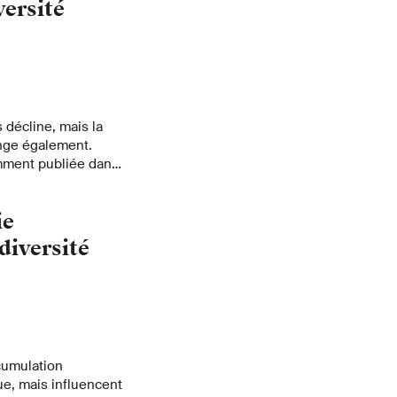
versité
décline, mais la
nge également.
mment publiée dans
ie
diversité
cumulation
ue, mais influencent