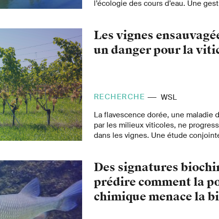
l’écologie des cours d’eau. Une gest
tenir compte non seulement des effe
d'éclusée, mais aussi de leurs con
Les vignes ensauvagée
cumulatives.
un danger pour la viti
RECHERCHE
WSL
La flavescence dorée, une maladie d
par les milieux viticoles, ne progre
dans les vignes. Une étude conjointe 
de recherches WSL et Agroscope mo
ensauvagées et certains insectes ve
Des signatures bioch
maladie.
prédire comment la po
chimique menace la bi