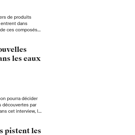
ers de produits
 entrent dans
t de ces composés
t d'être approuvés,
 restent difficiles à
ouvelles
nace potentielle
ques de l'Eawag ont
ans les eaux
 qui indiquent le
es poissons.
tion pourra décider
 découvertes par
ns cet interview, la
 et comment rendre
s pistent les