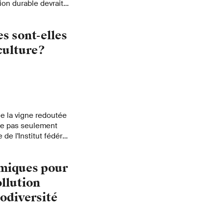
ion durable devrait
ts individuels
séquences
s sont-elles
culture?
e la vigne redoutée
sse pas seulement
de l'Institut fédéral
ntre que les vignes
cteurs propagent la
imiques pour
llution
odiversité