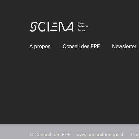
Swiss
Science
Today
À propos
Conseil des EPF
Newsletter
© Conseil des EPF
www.conseildesepf.ch
Con