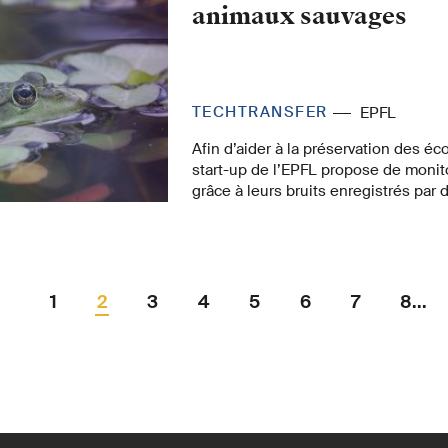
animaux sauvages
TECHTRANSFER
EPFL
Afin d’aider à la préservation des é
start-up de l’EPFL propose de monit
grâce à leurs bruits enregistrés par 
intelligents.
1
2
3
4
5
6
7
8...