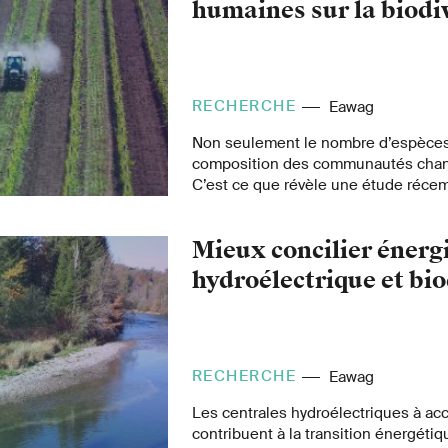
humaines sur la biodi
RECHERCHE
Eawag
Non seulement le nombre d’espèces 
composition des communautés cha
C’est ce que révèle une étude réce
la revue scientifique «Nature».
Mieux concilier énerg
hydroélectrique et bio
RECHERCHE
Eawag
Les centrales hydroélectriques à ac
contribuent à la transition énergétiq