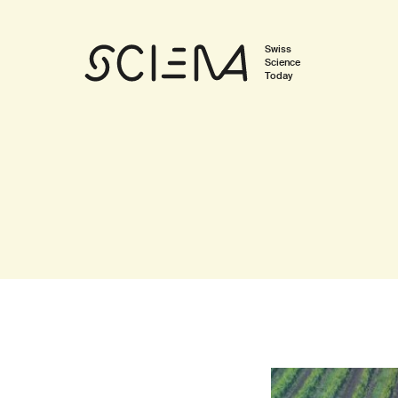
Swiss
Science
Today