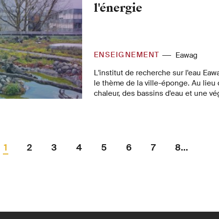
l'énergie
ENSEIGNEMENT
Eawag
L'institut de recherche sur l'eau Ea
le thème de la ville-éponge. Au lieu
chaleur, des bassins d'eau et une vé
l'eau sur les toits de ses propres bâ
l'avenir atténuer les excès du chan
tout en offrant un espace de vie. No
d'eau sont utilisés comme réservoirs
hautement flexibles.
1
2
3
4
5
6
7
8...