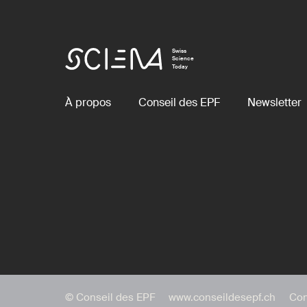
Swiss
Science
Today
À propos
Conseil des EPF
Newsletter
© Conseil des EPF
www.conseildesepf.ch
Con