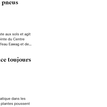
s pneus
te aux sols et agit
ointe du Centre
 l'eau Eawag et de
 de terre évitent les
es particules de
ce toujours
t pas eu d'effets
duction.
atique dans les
s plantes poussent