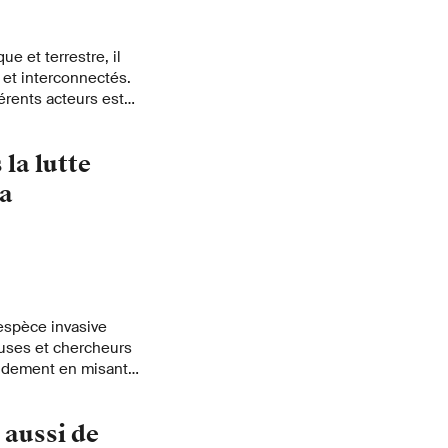
ue et terrestre, il
 et interconnectés.
férents acteurs est
la lutte
ga
 espèce invasive
euses et chercheurs
pidement en misant
la détection précoce
 aussi de