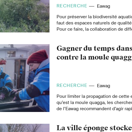
RECHERCHE
Eawag
Pour préserver la biodiversité aquatiq
faut des espaces naturels de qualité
Pour ce faire, la collaboration de dif
indispensable.
Gagner du temps dans 
contre la moule quag
RECHERCHE
Eawag
Pour limiter la propagation de cette
qu’est la moule quagga, les cherch
de l’Eawag recommandent d’agir ra
sur la prévention à grande échelle, 
et l’endiguement.
La ville éponge stocke