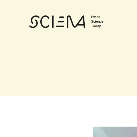
Swiss
Science
Today