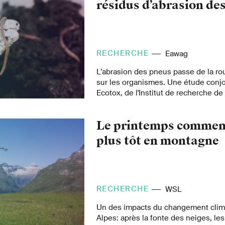
résidus d’abrasion de
RECHERCHE
Eawag
L'abrasion des pneus passe de la rou
sur les organismes. Une étude conj
Ecotox, de l'Institut de recherche de
l'EPFL montre désormais que les vers
sols plus fortement contaminés par l
Le printemps commen
pneus. Les particules n'ont cependan
négatifs sur leur survie et leur repro
plus tôt en montagne
RECHERCHE
WSL
Un des impacts du changement clim
Alpes: après la fonte des neiges, le