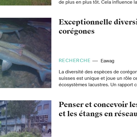
de plus en plus tôt. Cela influence la
l’agriculture et l’équilibre écologiqu
montagnes. Michael Zehnder, biologi
Exceptionnelle divers
prouvé scientifiquement cette tenda
données recueillies sur 25 ans.
corégones
RECHERCHE
Eawag
La diversité des espèces de corégon
suisses est unique et joue un rôle c
écosystèmes lacustres. Un rapport 
rassemble aujourd'hui les résultats
recherche sur ces poissons. Ils mon
Penser et concevoir les
préserver cette biodiversité, il faut 
mécanismes et des conditions envi
et les étangs en résea
ont contribué à son développement. E
de la diversité des corégones contri
potentiel de rendement naturel des 
source de nourriture pour l'homme.