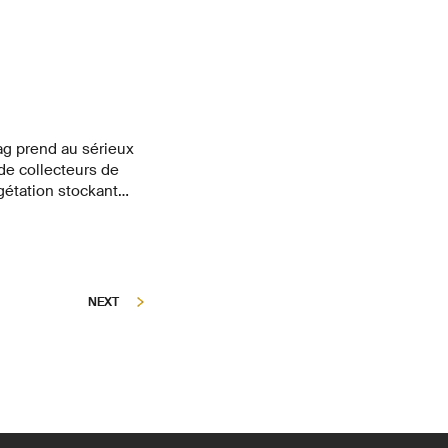
wag prend au sérieux
 de collecteurs de
gétation stockant
timents devraient à
gement climatique
uveauté : les bassins
 d'énergie
NEXT