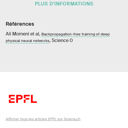
PLUS D'INFORMATIONS
Références
Ali Momeni et al,
Backpropagation-free training of deep
, Science 0
physical neural networks
Afficher tous les articles EPFL sur Sciena.ch