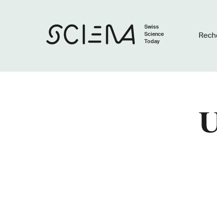
Swiss
Science
Rech
Today
U