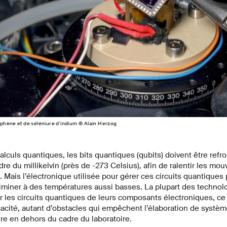
aphène et de séléniure d'indium © Alain Herzog
alculs quantiques, les bits quantiques (qubits) doivent être refro
dre du millikelvin (près de -273 Celsius), afin de ralentir les 
t. Mais l’électronique utilisée pour gérer ces circuits quantiques 
d’éliminer à des températures aussi basses. La plupart des technol
 les circuits quantiques de leurs composants électroniques, ce 
cacité, autant d’obstacles qui empêchent l’élaboration de systè
re en dehors du cadre du laboratoire.