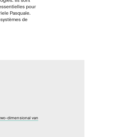
gies. Ils sont
ssentielles pour
riele Pasquale.
 systèmes de
n two-dimensional van