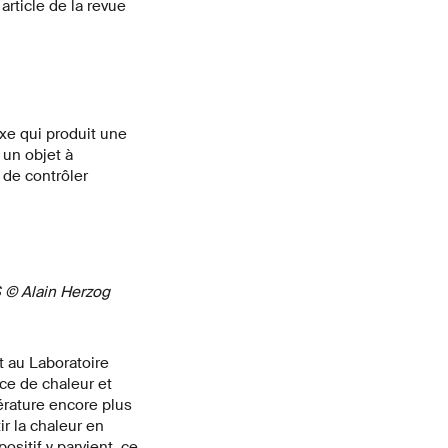
rticle de la revue
exe qui produit une
un objet à
 de contrôler
S © Alain Herzog
t au Laboratoire
ce de chaleur et
pérature encore plus
ir la chaleur en
sitif y parvient, ce