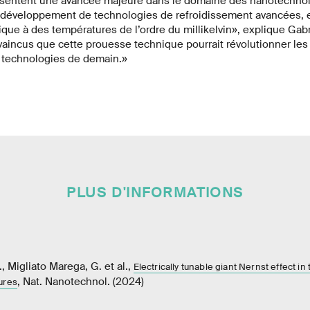
ésentent une avancée majeure dans le domaine des nanotechnolo
 développement de technologies de refroidissement avancées, e
ique à des températures de l’ordre du millikelvin», explique Gab
ncus que cette prouesse technique pourrait révolutionner les
 technologies de demain.»
PLUS D'INFORMATIONS
, Migliato Marega, G. et al.,
Electrically tunable giant Nernst effect i
, Nat. Nanotechnol. (2024)
ures