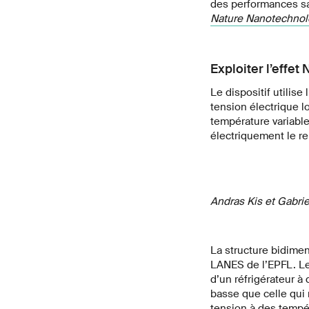
des performances san
Nature Nanotechnol
Exploiter l’effet 
Le dispositif utilis
tension électrique 
température variable
électriquement le 
Andras Kis et Gabrie
La structure bidime
LANES de l’EPFL. Les
d’un réfrigérateur à 
basse que celle qui r
tension à des tempér