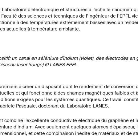
 Laboratoire d’électronique et structures à l’échelle nanométriqu
a Faculté des sciences et techniques de l’ingénieur de l’EPFL vi
onctionne à des températures extrêmement basses avec un rend
ies actuelles à température ambiante.
tif: un canal en séléniure d'indium (violet), des électrodes en
faisceau laser (rouge) © LANES EPFL
emiers à créer un dispositif dont le rendement de conversion c
tuelles et qui fonctionne à des champs magnétiques faibles et 
ditions exigées pour les systèmes quantiques. Ce travail consti
abriele Pasquale, doctorant du Laboratoire LANES.
nt combine l’excellente conductivité électrique du graphène et l
éniure d’indium. Avec seulement quelques atomes d’épaisseur, i
ensionnel, et cette combinaison inédite de matériaux et de str