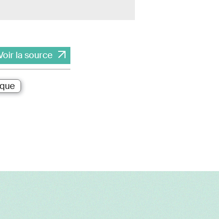
Voir la source
ique