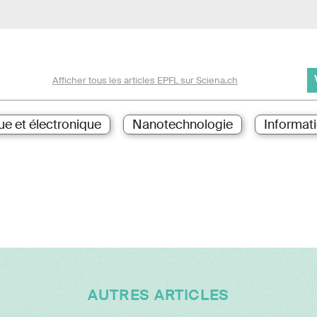
Afficher tous les articles EPFL sur Sciena.ch
ue et électronique
Nanotechnologie
Informat
AUTRES ARTICLES