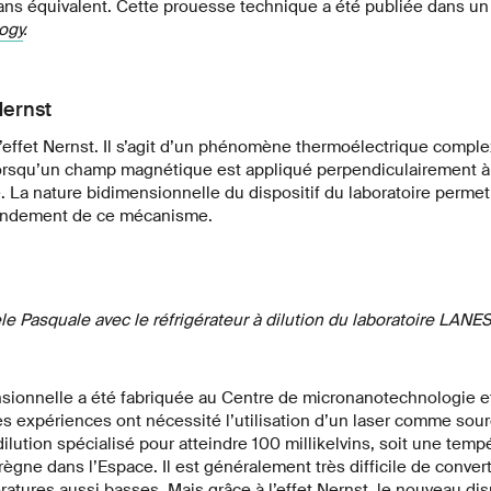
s équivalent. Cette prouesse technique a été publiée dans un a
ogy
.
Nernst
e l’effet Nernst. Il s’agit d’un phénomène thermoélectrique compl
lorsqu’un champ magnétique est appliqué perpendiculairement à 
. La nature bidimensionnelle du dispositif du laboratoire permet
rendement de ce mécanisme.
le Pasquale avec le réfrigérateur à dilution du laboratoire LANE
nsionnelle a été fabriquée au Centre de micronanotechnologie e
 expériences ont nécessité l’utilisation d’un laser comme sour
dilution spécialisé pour atteindre 100 millikelvins, soit une tem
ègne dans l’Espace. Il est généralement très difficile de convert
atures aussi basses. Mais grâce à l’effet Nernst, le nouveau dispo