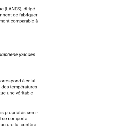
e (
LANES
), dirigé
ennent de fabriquer
ement comparable à
 graphène (bandes
orrespond à celui
à des températures
tue une véritable
es propriétés semi-
l se comporte
ucture lui confère