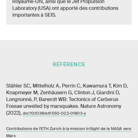
Royaume-Uni, ainsi que le Jet Propulsion
Laboratory (USA) ont apporté des contributions
importantes à SEIS.
RÉFÉRENCE
Stähler SC, Mittelholz A, Perrin C, Kawamura T, Kim D,
Knapmeyer M, Zenhäusern G, Clinton J, Giardini D,
Longnonné, P, Banerdt WB: Tectonics of Cerberus
Fossae unveiled by marsquakes. Nature Astronomy
(2022),
doi:10.1038/s41550-​022-01803-y
Contributions de l'ETH Zurich à la mission InSight de la NASA vers
Mars