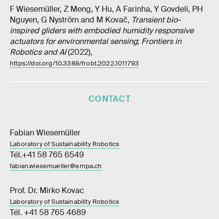
F Wiesemüller, Z Meng, Y Hu, A Farinha, Y Govdeli, PH
Nguyen, G Nyström and M Kovač,
Transient bio-
inspired gliders with embodied humidity responsive
actuators for environmental sensing
;
Frontiers in
Robotics and AI
(2022),
https://doi.org/10.3389/frobt.2022.1011793
CONTACT
Fabian Wiesemüller
Laboratory of Sustainability Robotics
Tél.+41 58 765 6549
fabian.wiesemueller@empa.ch
Prof. Dr. Mirko Kovac
Laboratory of Sustainability Robotics
Tél. +41 58 765 4689