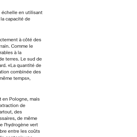
échelle en utilisant
 la capacité de
rectement à côté des
errain. Comme le
ables à la
 de terres. Le sud de
ard. «La quantité de
sation combinée des
en même temps»,
et en Pologne, mais
xtraction de
artout, des
essaires, de même
e l'hydrogène vert
bre entre les coûts