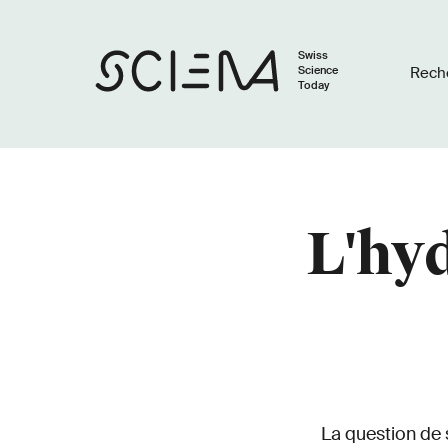
Swiss
Science
Rech
Today
L'hyd
La question de 