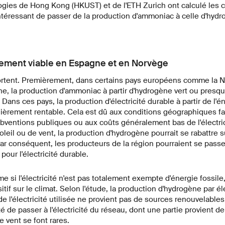
ogies de Hong Kong (HKUST) et de l'ETH Zurich ont calculé les 
 intéressant de passer de la production d'ammoniac à celle d'hydr
ment viable en Espagne et en Norvège
ortent. Premièrement, dans certains pays européens comme la No
e, la production d'ammoniac à partir d'hydrogène vert ou presque
 Dans ces pays, la production d'électricité durable à partir de l'é
lièrement rentable. Cela est dû aux conditions géographiques f
ubventions publiques ou aux coûts généralement bas de l'électrici
leil ou de vent, la production d'hydrogène pourrait se rabattre su
r conséquent, les producteurs de la région pourraient se passe
our l'électricité durable.
i l'électricité n'est pas totalement exempte d'énergie fossile, 
f sur le climat. Selon l'étude, la production d'hydrogène par éle
e l'électricité utilisée ne provient pas de sources renouvelable
ité de passer à l'électricité du réseau, dont une partie provient d
le vent se font rares.