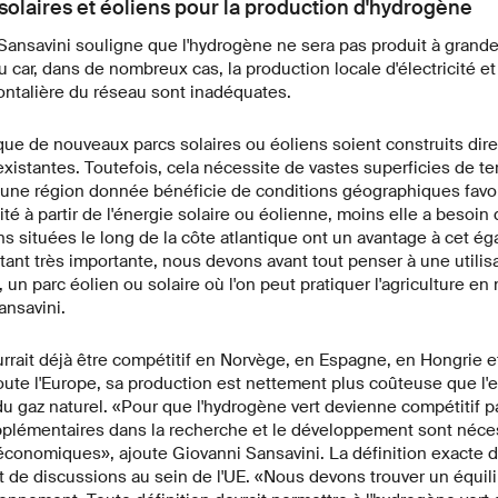
olaires et éoliens pour la production d'hydrogène
Sansavini souligne que l'hydrogène ne sera pas produit à grande 
au car, dans de nombreux cas, la production locale d'électricité et
ontalière du réseau sont inadéquates.
 que de nouveaux parcs solaires ou éoliens soient construits di
istantes. Toutefois, cela nécessite de vastes superficies de t
s une région donnée bénéficie de conditions géographiques favor
ité à partir de l'énergie solaire ou éolienne, moins elle a besoin
ons situées le long de la côte atlantique ont un avantage à cet ég
tant très importante, nous devons avant tout penser à une utili
, un parc éolien ou solaire où l'on peut pratiquer l'agriculture 
ansavini.
rrait déjà être compétitif en Norvège, en Espagne, en Hongrie 
te l'Europe, sa production est nettement plus coûteuse que l'e
 du gaz naturel. «Pour que l'hydrogène vert devienne compétitif p
plémentaires dans la recherche et le développement sont néc
économiques», ajoute Giovanni Sansavini. La définition exacte d
et de discussions au sein de l'UE. «Nous devons trouver un équili