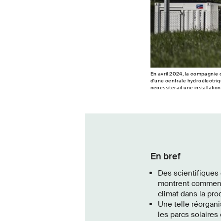
En avril 2024, la compagnie 
d'une centrale hydroélectri
nécessiterait une installati
En bref
Des scientifiques 
montrent comment l
climat dans la pro
Une telle réorgani
les parcs solaires 