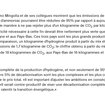
no Mingolla et de ses collègues montrent que les émissions de 
n d'ammoniac pourraient être réduites de 95% par rapport à aujou
t de manière à ne pas rejeter plus d'un kilogramme de CO
par ki
2
icité nécessaire à cette fin devrait être nettement plus verte qu
ne et aux Pays-Bas. Ces trois pays sont les plus grands produc
omparaison, un kilogramme d'hydrogène produit à partir du mix é
issions de 1,7 kilogramme de CO
; le chiffre obtenu à partir du m
2
 de 18 kilogrammes de CO
, aux Pays-Bas de 16 kilogrammes et
2
complète de la production d'hydrogène, et non seulement de 95%
iers 5% de décarbonisation sont les plus complexes et les plus co
 le prix total. «Il est important d'ajuster les ambitions en cons
«Il serait contre-productif de viser une décarbonisation complète
ralentir la transition énergétique.»