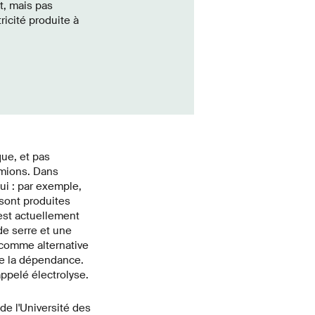
t, mais pas
ricité produite à
que, et pas
mions. Dans
hui : par exemple,
sont produites
est actuellement
de serre et une
 comme alternative
re la dépendance.
appelé électrolyse.
de l'Université des