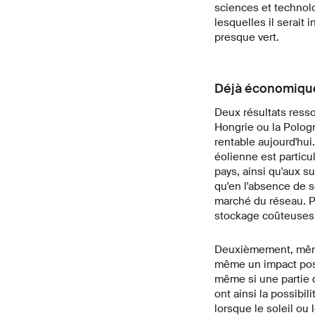
sciences et technol
lesquelles il serait
presque vert.
Déjà économique
Deux résultats ress
Hongrie ou la Pologn
rentable aujourd'hui.
éolienne est particu
pays, ainsi qu'aux s
qu'en l'absence de so
marché du réseau. Pa
stockage coûteuses p
Deuxièmement, même s
même un impact positi
même si une partie d
ont ainsi la possibil
lorsque le soleil ou 