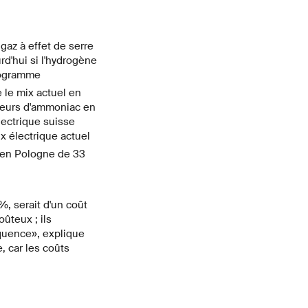
gaz à effet de serre
rd'hui si l'hydrogène
logramme
e le mix actuel en
teurs d'ammoniac en
lectrique suisse
ix électrique actuel
 en Pologne de 33
, serait d'un coût
ûteux ; ils
équence», explique
, car les coûts