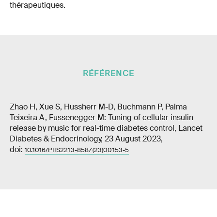
thérapeutiques.
RÉFÉRENCE
Zhao H, Xue S, Hussherr M-D, Buchmann P, Palma
Teixeira A, Fussenegger M: Tuning of cellular insulin
release by music for real-time diabetes control, Lancet
Diabetes & Endocrinology, 23 August 2023,
doi:
10.1016/PIIS2213-8587(23)00153-5