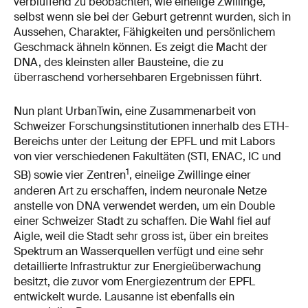
verblüffend zu beobachten, wie eineiige Zwillinge,
selbst wenn sie bei der Geburt getrennt wurden, sich in
Aussehen, Charakter, Fähigkeiten und persönlichem
Geschmack ähneln können. Es zeigt die Macht der
DNA, des kleinsten aller Bausteine, die zu
überraschend vorhersehbaren Ergebnissen führt.
Nun plant UrbanTwin, eine Zusammenarbeit von
Schweizer Forschungsinstitutionen innerhalb des ETH-
Bereichs unter der Leitung der EPFL und mit Labors
von vier verschiedenen Fakultäten (STI, ENAC, IC und
1
SB) sowie vier Zentren
, eineiige Zwillinge einer
anderen Art zu erschaffen, indem neuronale Netze
anstelle von DNA verwendet werden, um ein Double
einer Schweizer Stadt zu schaffen. Die Wahl fiel auf
Aigle, weil die Stadt sehr gross ist, über ein breites
Spektrum an Wasserquellen verfügt und eine sehr
detaillierte Infrastruktur zur Energieüberwachung
besitzt, die zuvor vom Energiezentrum der EPFL
entwickelt wurde. Lausanne ist ebenfalls ein