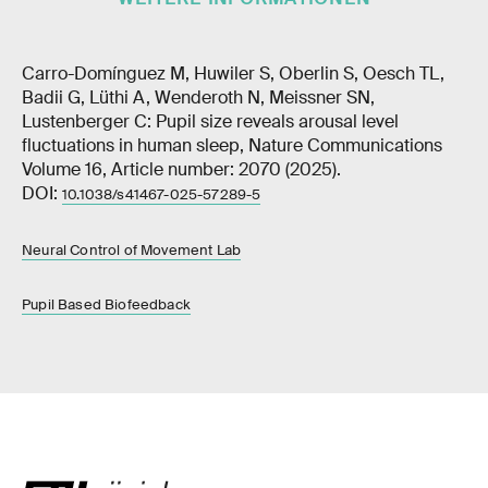
Carro-Domínguez M, Huwiler S, Oberlin S, Oesch TL,
Badii G, Lüthi A, Wenderoth N, Meissner SN,
Lustenberger C: Pupil size reveals arousal level
fluctuations in human sleep, Nature Communications
Volume 16, Article number: 2070 (2025).
DOI:
10.1038/s41467-025-57289-5
Neural Control of Movement Lab
Pupil Based Biofeedback