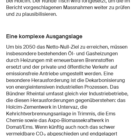
bei Holcim. Der Runde Tisch wird fortgesetzt, um die im
Bericht vorgeschlagenen Massnahmen weiter zu prüfen
und zu plausibilisieren.
Eine komplexe Ausgangslage
Um bis 2050 das Netto-Null-Ziel zu erreichen, müssen
insbesondere bestehenden Öl- und Gasheizungen
durch Heizungen mit erneuerbaren Brennstoffen
ersetzt und der private und öffentliche Verkehr auf
emissionsfreie Antriebe umgestellt werden. Eine
besondere Herausforderung ist die Dekarbonisierung
von energieintensiven industriellen Prozessen. Das
Bündner Rheintal umfasst gleich vier Industriebetriebe,
die diesen Herausforderungen gegenüberstehen: das
Holcim-Zementwerk in Untervaz, die
Kehrichtverbrennungsanlage in Trimmis, die Ems
Chemie sowie das Axpo-Biomassekraftwerk in
Domat/Ems. Wenn künftig auch noch das schwer
vermeidbare CO
abgeschieden und endgelagert
2