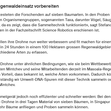
egenwaldeinsatz vorbereiten
 testeten die Forschenden auf sieben Baumarten. In den Proben
n Organismengruppen, sogenannten Taxa, darunter Vögel, Säug
 da es zeigt, dass die Sammeltechnik funktioniert», sagt Stefan
en in der Fachzeitschrift Science Robotics erschienen ist.
len ihre Drohne nun weiter verbessern und fit machen für eine
in 24 Stunden in einem 100 Hektaren grossen Regenwaldgebiet
chiedene Arten zu erfassen.
r Drohne unter ähnlichen Bedingungen, wie sie beim Wettbewer
iten Mintchev und seine Mitarbeitenden derzeit im Masoala-Re
n Vorteil, dass bekannt ist, welche Arten vorkommen. Dadurch k
llständig wir Umwelt-DNA-Spuren mit dieser Technik sammeln od
Mintchev.
elgerät jedoch noch effizienter und schneller werden: Bei den 
 Drohne in drei Tagen Material von sieben Bäumen, in Singapur 
hr Bäume anfliegen und Proben sammeln können.