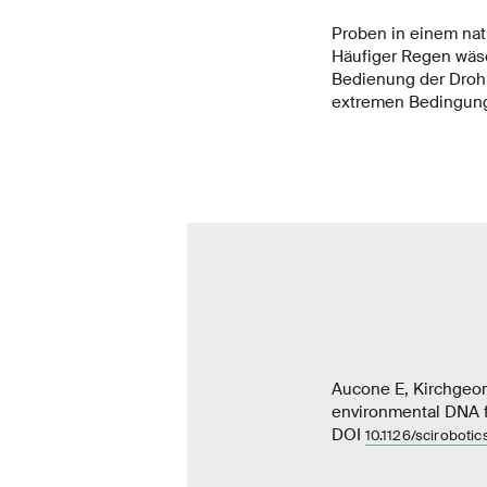
Proben in einem nat
Häufiger Regen wäs
Bedienung der Droh
extremen Bedingung
Aucone E, Kirchgeorg
environmental DNA fr
DOI
10.1126/sciroboti