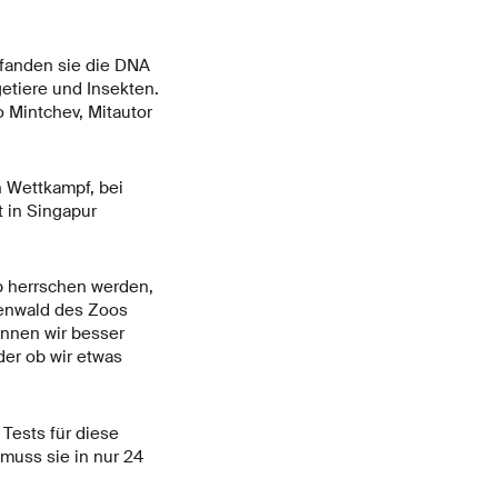
 fanden sie die DNA
etiere und Insekten.
o Mintchev, Mitautor
n Wettkampf, bei
 in Singapur
b herrschen werden,
genwald des Zoos
önnen wir besser
er ob wir etwas
Tests für diese
muss sie in nur 24