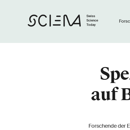
Swiss
Science
Fors
Today
Spe
auf
Forschende der E