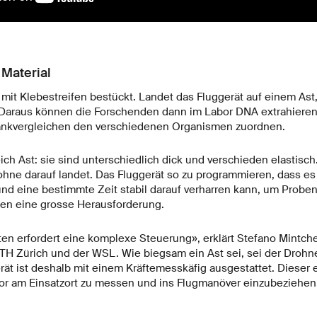
Material
 mit Klebestreifen bestückt. Landet das Fluggerät auf einem Ast,
 Daraus können die Forschenden dann im Labor DNA extrahieren
nkvergleichen den verschiedenen Organismen zuordnen.
leich Ast: sie sind unterschiedlich dick und verschieden elastis
ohne darauf landet. Das Fluggerät so zu programmieren, dass e
nd eine bestimmte Zeit stabil darauf verharren kann, um Probe
nnen eine grosse Herausforderung.
en erfordert eine komplexe Steuerung», erklärt Stefano Mintchev
TH Zürich und der WSL. Wie biegsam ein Ast sei, sei der Drohn
ät ist deshalb mit einem Kräftemesskäfig ausgestattet. Dieser e
or am Einsatzort zu messen und ins Flugmanöver einzubeziehen