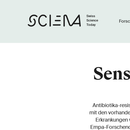
Swiss
Science
Fors
Today
Sens
Antibiotika-resi
mit den vorhand
Erkrankungen 
Empa-Forschende 