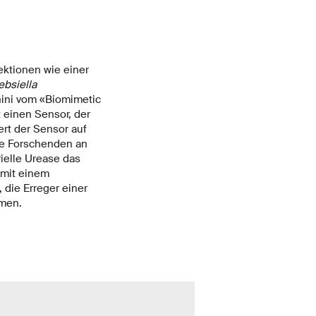
ektionen wie einer
ebsiella
nini vom «Biomimetic
 einen Sensor, der
iert der Sensor auf
ie Forschenden an
ielle Urease das
 mit einem
die Erreger einer
men.