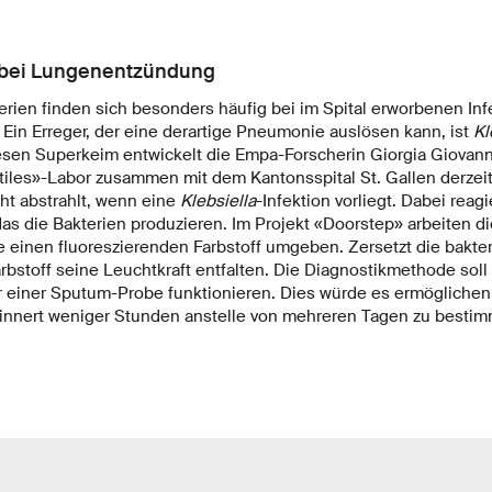
 bei Lungenentzündung
erien finden sich besonders häufig bei im Spital erworbenen Inf
in Erreger, der eine derartige Pneumonie auslösen kann, ist
Kl
iesen Superkeim entwickelt die Empa-Forscherin Giorgia Giovan
les»-Labor zusammen mit dem Kantonsspital St. Gallen derzeit
ht abstrahlt, wenn eine
Klebsiella
-Infektion vorliegt. Dabei reag
as die Bakterien produzieren. Im Projekt «Doorstep» arbeiten d
e einen fluoreszierenden Farbstoff umgeben. Zersetzt die bakter
rbstoff seine Leuchtkraft entfalten. Die Diagnostikmethode soll
 einer Sputum-Probe funktionieren. Dies würde es ermöglichen, 
nnert weniger Stunden anstelle von mehreren Tagen zu bestim