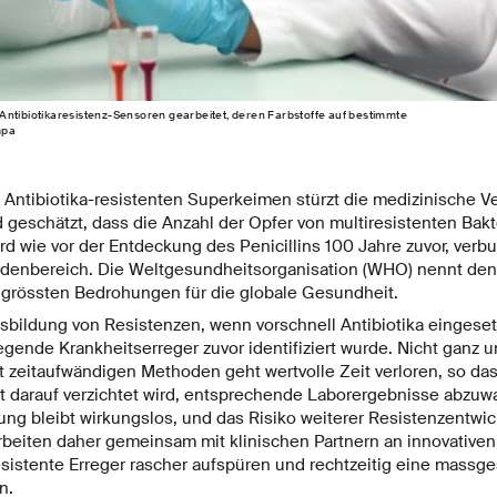
Antibiotikaresistenz-Sensoren gearbeitet, deren Farbstoffe auf bestimmte
mpa
 Antibiotika-resistenten Superkeimen stürzt die medizinische V
rd geschätzt, dass die Anzahl der Opfer von multiresistenten Bak
rd wie vor der Entdeckung des Penicillins 100 Jahre zuvor, ver
ardenbereich. Die Weltgesundheitsorganisation (WHO) nennt denn
grössten Bedrohungen für die globale Gesundheit.
usbildung von Resistenzen, wenn vorschnell Antibiotika eingese
gende Krankheitserreger zuvor identifiziert wurde. Nicht ganz u
t zeitaufwändigen Methoden geht wertvolle Zeit verloren, so das
ft darauf verzichtet wird, entsprechende Laborergebnisse abzuw
ng bleibt wirkungslos, und das Risiko weiterer Resistenzentwic
eiten daher gemeinsam mit klinischen Partnern an innovative
esistente Erreger rascher aufspüren und rechtzeitig eine massg
n.