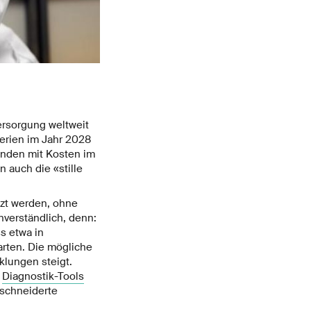
ersorgung weltweit
terien im Jahr 2028
bunden mit Kosten im
 auch die «stille
tzt werden, ohne
nverständlich, denn:
s etwa in
arten. Die mögliche
klungen steigt.
n
Diagnostik-Tools
eschneiderte