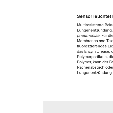
Sensor leuchtet
Multiresistente Bakt
Lungenentzündung. E
pneumoniae
. Für d
Membranes and Texti
fluoreszierendes Lic
das Enzym Urease, d
Polymerpartikeln, di
Polymer, kann der Fa
Rachenabstrich oder
Lungenentzündung i