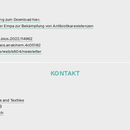
ung zum Download hier.
r Empa zur Bekämpfung von Antibiotikaresistenzen
/j.bios.2022.114962
1/acs.analchem.4c05182
de/web/s604/newsletter
KONTAKT
 and Textiles
3
ch