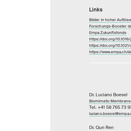
Links
Bilder in hoher Auflös
Forschungs-Booster de
Empa Zukunftsfonds
https://doi.org/10.1016
https://doi.org/10.102
https://www.empa.ch/
Dr. Luciano Boesel
Biomimetic Membranes
Tel. +41 58 765 73 9
luciano.boesel@empa.
Dr. Qun Ren