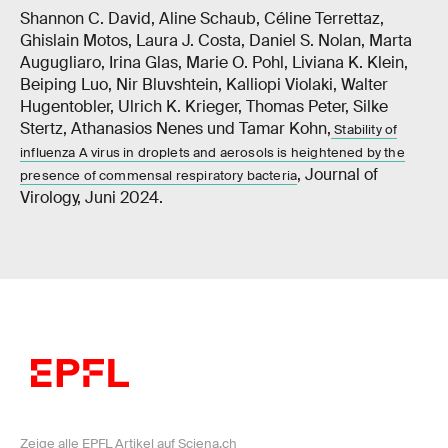
Shannon C. David, Aline Schaub, Céline Terrettaz,
Ghislain Motos, Laura J. Costa, Daniel S. Nolan, Marta
Augugliaro, Irina Glas, Marie O. Pohl, Liviana K. Klein,
Beiping Luo, Nir Bluvshtein, Kalliopi Violaki, Walter
Hugentobler, Ulrich K. Krieger, Thomas Peter, Silke
Stertz, Athanasios Nenes und Tamar Kohn,
Stability of
influenza A virus in droplets and aerosols is heightened by the
, Journal of
presence of commensal respiratory bacteria
Virology, Juni 2024.
Zeige alle EPFL Artikel auf Sciena.ch