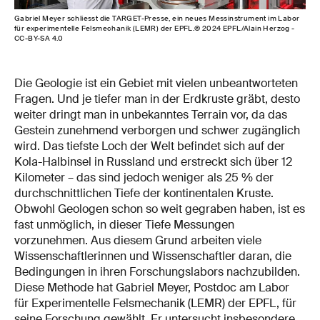
Gabriel Meyer schliesst die TARGET-Presse, ein neues Messinstrument im Labor
für experimentelle Felsmechanik (LEMR) der EPFL.© 2024 EPFL/Alain Herzog -
CC-BY-SA 4.0
Die Geologie ist ein Gebiet mit vielen unbeantworteten
Fragen. Und je tiefer man in der Erdkruste gräbt, desto
weiter dringt man in unbekanntes Terrain vor, da das
Gestein zunehmend verborgen und schwer zugänglich
wird. Das tiefste Loch der Welt befindet sich auf der
Kola-Halbinsel in Russland und erstreckt sich über 12
Kilometer – das sind jedoch weniger als 25 % der
durchschnittlichen Tiefe der kontinentalen Kruste.
Obwohl Geologen schon so weit gegraben haben, ist es
fast unmöglich, in dieser Tiefe Messungen
vorzunehmen. Aus diesem Grund arbeiten viele
Wissenschaftlerinnen und Wissenschaftler daran, die
Bedingungen in ihren Forschungslabors nachzubilden.
Diese Methode hat Gabriel Meyer, Postdoc am Labor
für Experimentelle Felsmechanik (LEMR) der EPFL, für
seine Forschung gewählt. Er untersucht insbesondere