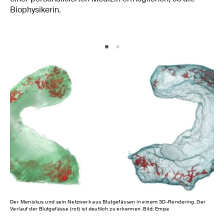
Biophysikerin.
Der Meniskus und sein Netzwerk aus Blutgefässen in einem 3D-Rendering. Der
Wer
Verlauf der Blutgefässe (rot) ist deutlich zu erkennen. Bild: Empa
drei
nat