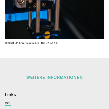
© 2023 EPFL/Jamani Caillet - CC-BY-SA 4.0
© 2
WEITERE INFORMATIONEN
Links
DOI