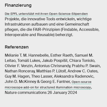
Finanzierung
Die EPFL unterstützt mit ihren Open-Science-Stipendien
Projekte, die innovative Tools entwickeln, wichtige
Infrastrukturen aufbauen und eine Gemeinschaft
pflegen, die die FAIR-Prinzipien (Findable, Accessible,
Interoperable and Reusable) beherzigt.
Referenzen
Mélanie T. M. Hannebelle, Esther Raeth, Samuel M.
Leitao, Tomáš Lukes, Jakub Pospíšil, Chiara Toniolo,
Olivier F. Venzin, Antonius Chrisnandy, Prabhu P. Swain,
Nathan Ronceray, Matthias P. Lütolf, Andrew C. Oates,
Guy M. Hagen, Theo Lasser, Aleksandra Radenovic,
John D. McKinney & Georg E. Fantner,
Open-source
,
microscope add-on for structured illumination microscopy
Nature communications 26 January 2024