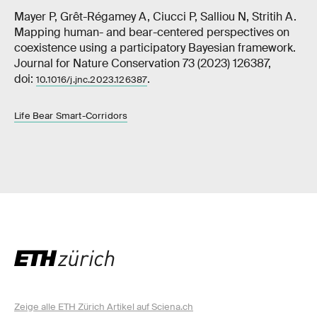
Mayer P, Grêt-Régamey A, Ciucci P, Salliou N, Stritih A.
Mapping human- and bear-centered perspectives on
coexistence using a participatory Bayesian framework.
Journal for Nature Conservation 73 (2023) 126387,
doi:
.
10.1016/j.jnc.2023.126387
Life Bear Smart-Corridors
Zeige alle ETH Zürich Artikel auf Sciena.ch