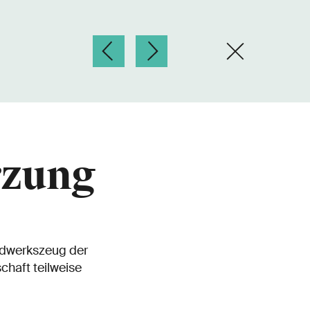
rzung
ndwerkszeug der
haft teilweise