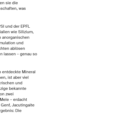
en sie die
schaften, was
PSI und der EPFL
lien wie Silizium,
n anorganischen
imulation und
chten ablösen
en lassen – genau so
en entdeckte Mineral
n, ist aber viel
trischen und
nzige bekannte
von zwei
 Mele – erdacht
 Genf, Jacutingaite
rgebnis: Die