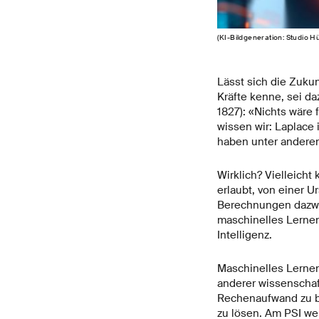
(KI-Bildgeneration: Studio 
Lässt sich die Zukun
Kräfte kenne, sei da
1827): «Nichts wäre 
wissen wir: Laplace 
haben unter anderem
Wirklich? Vielleich
erlaubt, von einer U
Berechnungen dazwis
maschinelles Lernen
Intelligenz.
Maschinelles Lernen 
anderer wissenschaf
Rechenaufwand zu be
zu lösen. Am PSI we