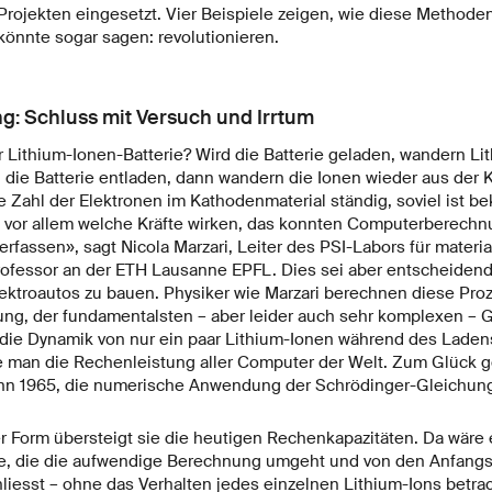
n Projekten eingesetzt. Vier Beispiele zeigen, wie diese Method
könnte sogar sagen: revolutionieren.
g: Schluss mit Versuch und Irrtum
r Lithium-Ionen-Batterie? Wird die Batterie geladen, wandern Li
d die Batterie entladen, dann wandern die Ionen wieder aus der 
e Zahl der Elektronen im Kathodenmaterial ständig, soviel ist b
, vor allem welche Kräfte wirken, das konnten Computerberechn
erfassen», sagt Nicola Marzari, Leiter des PSI-Labors für materi
ofessor an der ETH Lausanne EPFL. Dies sei aber entscheiden
lektroautos zu bauen. Physiker wie Marzari berechnen diese Pro
ng, der fundamentalsten – aber leider auch sehr komplexen – 
ie Dynamik von nur ein paar Lithium-Ionen während des Laden
 man die Rechenleistung aller Computer der Welt. Zum Glück 
hn 1965, die numerische Anwendung der Schrödinger-Gleichung
r Form übersteigt sie die heutigen Rechenkapazitäten. Da wäre 
e, die die aufwendige Berechnung umgeht und von den Anfang
hliesst – ohne das Verhalten jedes einzelnen Lithium-Ions betr