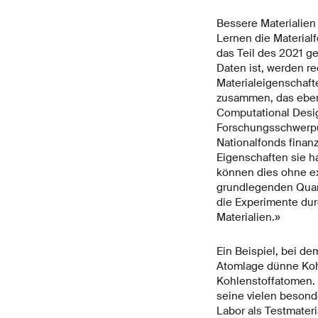
Bessere Materialien 
Lernen die Material
das Teil des 2021 
Daten ist, werden r
Materialeigenschaft
zusammen, das ebenfa
Computational Design
Forschungsschwerpu
Nationalfonds finanz
Eigenschaften sie ha
können dies ohne ex
grundlegenden Quant
die Experimente dur
Materialien.»
Ein Beispiel, bei de
Atomlage dünne Kohl
Kohlenstoffatomen. 
seine vielen besonde
Labor als Testmater