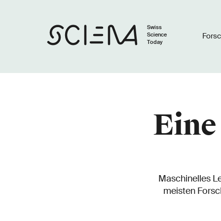
Swiss
Science
Fors
Today
Eine
Maschinelles L
meisten Forsc