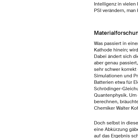
Intelligenz in viele
PSI verändern, man 
Materialforschun
Was passiert in eine
Kathode hinein; wir
Dabei ändert sich di
aber genau passiert
sehr schwer korrekt 
Simulationen und Pr
Batterien etwa für E
Schrödinger-Gleichu
Quantenphysik. Um d
berechnen, bräuchte
Chemiker Walter Ko
Doch selbst in diese
eine Abkürzung gäb
auf das Ergebnis sc