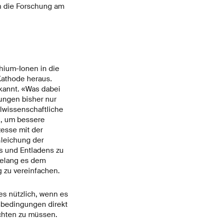
en die Forschung am
thium-Ionen in die
Kathode heraus.
ekannt. «Was dabei
ungen bisher nur
alwissenschaftliche
d, um bessere
zesse mit der
Gleichung der
s und Entladens zu
gelang es dem
 zu vereinfachen.
es nützlich, wenn es
sbedingungen direkt
achten zu müssen.