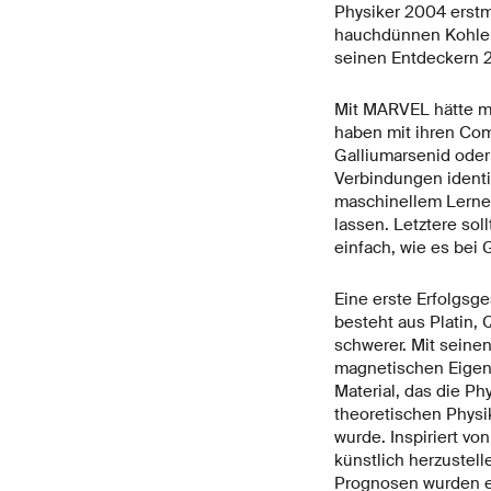
Physiker 2004 erstm
hauchdünnen Kohlen
seinen Entdeckern 2
Mit MARVEL hätte ma
haben mit ihren Comp
Galliumarsenid ode
Verbindungen identi
maschinellem Lernen
lassen. Letztere so
einfach, wie es bei 
Eine erste Erfolgsge
besteht aus Platin, 
schwerer. Mit seine
magnetischen Eigens
Material, das die Ph
theoretischen Physi
wurde. Inspiriert vo
künstlich herzustell
Prognosen wurden ex