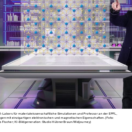
SI-Labors für materialwissenschaftliche Simulationen und Professor an der EPFL,
en mit einzigartigen elektronischen und magnetischen Eigenschaften. (Foto:
us Fischer; KI-Bildgeneration: Studio HübnerBraun/Midjourney)