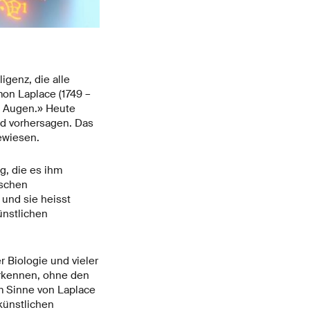
igenz, die alle
mon Laplace (1749 –
en Augen.» Heute
nd vorhersagen. Das
ewiesen.
g, die es ihm
ischen
und sie heisst
ünstlichen
r Biologie und vieler
erkennen, ohne den
m Sinne von Laplace
künstlichen