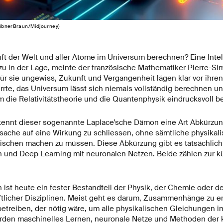
HübnerBraun/Midjourney)
ft der Welt und aller Atome im Universum berechnen? Eine Intell
zu in der Lage, meinte der französische Mathematiker Pierre-Si
für sie ungewiss, Zukunft und Vergangenheit lägen klar vor ihr
irrte, das Universum lässt sich niemals vollständig berechnen u
 die Relativitätstheorie und die Quantenphysik eindrucksvoll b
t kennt dieser sogenannte Laplace’sche Dämon eine Art Abkürzun
rsache auf eine Wirkung zu schliessen, ohne sämtliche physikal
chen machen zu müssen. Diese Abkürzung gibt es tatsächlich 
 und Deep Learning mit neuronalen Netzen. Beide zählen zur k
ist heute ein fester Bestandteil der Physik, der Chemie oder de
tlicher Disziplinen. Meist geht es darum, Zusammenhänge zu 
treiben, der nötig wäre, um alle physikalischen Gleichungen i
rden maschinelles Lernen, neuronale Netze und Methoden der 