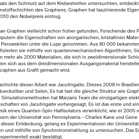
als den Schmutz auf dem Klebestreifen untersuchten, entdeckt
stoffschichten des Graphens. Graphen hat faszinierende Eigen
010 den Nobelpreis eintrug.
n Graphen vielleicht schon früher gefunden. Forschende des 
utern die Eigenschaften von anorganischen, kristallinen Materia
r Perowskiten unter die Lupe genommen. Aus 80 000 bekannte
fizierten sie mithilfe von quantenmechanischen Algorithmen, S
 mehr als 2000 Materialien, die sich in zweidimensionale Schi
llten sich aus dem dreidimensionalen Ausgangsmaterial herstell
Graphen aus Grafit gemacht wird.
schichte dieser Arbeit war Jacutingaite. Dieses 2008 in Brasili
Quecksilber und Selen. Es hat fast die gleiche Struktur wie Graphe
n Simulationsmethoden hat Marzaris Team die einzigartigen elek
chaften von Jacutingaite vorhergesagt. Es ist das erste und ei
ysik eines Quanten-Spin-HallIsolators verwirklicht, wie er 2005 
kern der Universität von Pennsylvania – Charles Kane und Gene
n dieser Entdeckung, gelang es Experimentatoren der Universität
en und mithilfe von Synchrotronstrahlung zu untersuchen. Das E
perimentell exakt bestätigt.