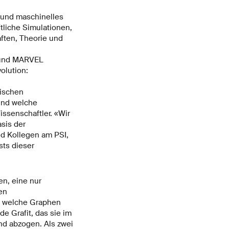
n und maschinelles
tliche Simulationen,
ften, Theorie und
L und MARVEL
olution:
ischen
 und welche
issenschaftler. «Wir
sis der
d Kollegen am PSI,
ts dieser
en, eine nur
en
, welche Graphen
e Grafit, das sie im
nd abzogen. Als zwei