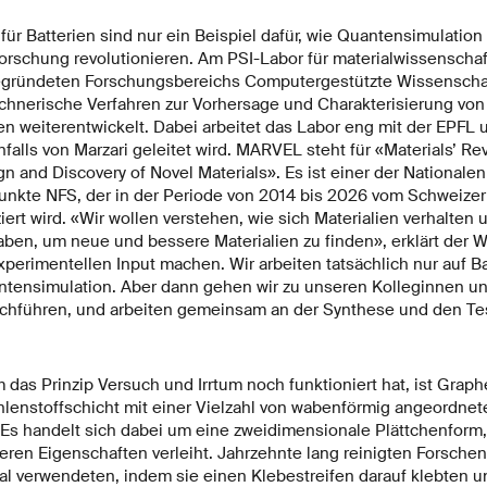
für Batterien sind nur ein Beispiel dafür, wie Quantensimulatio
forschung revolutionieren. Am PSI-Labor für materialwissenschaf
gegründeten Forschungsbereichs Computergestützte Wissenscha
echnerische Verfahren zur Vorhersage und Charakterisierung von
en weiterentwickelt. Dabei arbeitet das Labor eng mit der EPF
lls von Marzari geleitet wird. MARVEL steht für «Materials’ Rev
 and Discovery of Novel Materials». Es ist einer der Nationalen
nkte NFS, der in der Periode von 2014 bis 2026 vom Schweizer
iert wird. «Wir wollen verstehen, wie sich Materialien verhalten
ben, um neue und bessere Materialien zu finden», erklärt der W
perimentellen Input machen. Wir arbeiten tatsächlich nur auf Ba
ensimulation. Aber dann gehen wir zu unseren Kolleginnen un
chführen, und arbeiten gemeinsam an der Synthese und den Tes
m das Prinzip Versuch und Irrtum noch funktioniert hat, ist Graph
enstoffschicht mit einer Vielzahl von wabenförmig angeordnet
Es handelt sich dabei um eine zweidimensionale Plättchenform
ren Eigenschaften verleiht. Jahrzehnte lang reinigten Forschend
ial verwendeten, indem sie einen Klebestreifen darauf klebten u