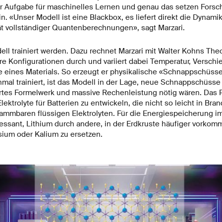
er Aufgabe für maschinelles Lernen und genau das setzen Forsc
in. «Unser Modell ist eine Blackbox, es liefert direkt die Dynami
t vollständiger Quantenberechnungen», sagt Marzari.
l trainiert werden. Dazu rechnet Marzari mit Walter Kohns Theo
e Konfigurationen durch und variiert dabei Temperatur, Versch
e eines Materials. So erzeugt er physikalische «Schnappschüsse»
nmal trainiert, ist das Modell in der Lage, neue Schnappschüss
rtes Formelwerk und massive Rechenleistung nötig wären. Das P
ektrolyte für Batterien zu entwickeln, die nicht so leicht in Bra
flammbaren flüssigen Elektrolyten. Für die Energiespeicherung 
essant, Lithium durch andere, in der Erdkruste häufiger vorkom
ium oder Kalium zu ersetzen.