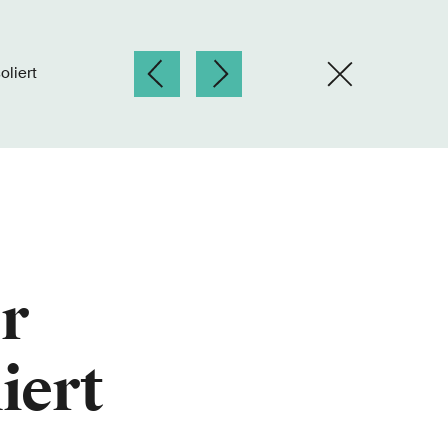
oliert
r
iert