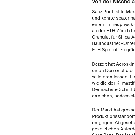
Von der Nische a
Sanz Pont ist in Me
und kehrte später n
einem in Bauphysik 
an der ETH Zürich im
Granulat für Silica-
Bauindustrie: «Unter
ETH Spin-off zu grü
Derzeit hat Aeroski
einen Demonstrator 
validieren lassen. E
wie die der Klimast
Der nächste Schritt 
erreichen, sodass si
Der Markt hat grosse
Produktionsstandort
entgegen. Abgesehen
gesetzlichen Anforde