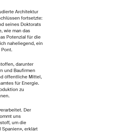
dierte Architektur
chlüssen fortsetzte:
nd seines Doktorats
e, wie man das
as Potenzial für die
mich naheliegend, ein
 Pont.
offen, darunter
rn und Baufirmen
 öffentliche Mittel,
amtes für Energie.
roduktion zu
nnen.
erarbeitet. Der
 kommt uns
toff, um die
 Spanien», erklärt