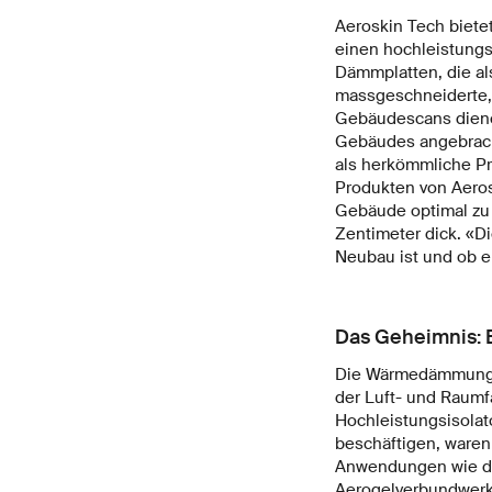
Aeroskin Tech biete
einen hochleistungsf
Dämmplatten, die al
massgeschneiderte, 
Gebäudescans dienen
Gebäudes angebrach
als herkömmliche Pr
Produkten von Aeros
Gebäude optimal zu 
Zentimeter dick. «Di
Neubau ist und ob e
Das Geheimnis: E
Die Wärmedämmung d
der Luft- und Raumfa
Hochleistungsisolat
beschäftigen, waren 
Anwendungen wie de
Aerogelverbundwerks