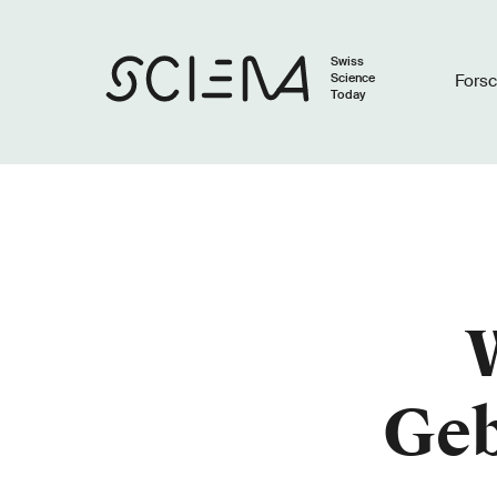
Swiss
Science
Fors
Today
Geb