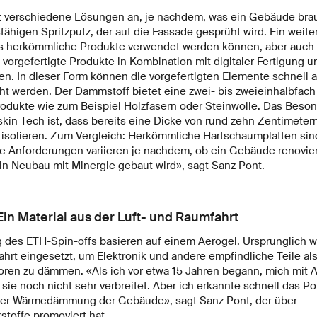
t verschiedene Lösungen an, je nachdem, was ein Gebäude brau
ähigen Spritzputz, der auf die Fassade gesprüht wird. Ein weite
s herkömmliche Produkte verwendet werden können, aber auch 
vorgefertigte Produkte in Kombination mit digitaler Fertigung u
. In dieser Form können die vorgefertigten Elemente schnell
t werden. Der Dämmstoff bietet eine zwei- bis zweieinhalbfa
odukte wie zum Beispiel Holzfasern oder Steinwolle. Das Beso
kin Tech ist, dass bereits eine Dicke von rund zehn Zentimetern
isolieren. Zum Vergleich: Herkömmliche Hartschaumplatten sind
e Anforderungen variieren je nachdem, ob ein Gebäude renoviert
in Neubau mit Minergie gebaut wird», sagt Sanz Pont.
in Material aus der Luft- und Raumfahrt
es ETH-Spin-offs basieren auf einem Aerogel. Ursprünglich w
hrt eingesetzt, um Elektronik und andere empfindliche Teile al
oren zu dämmen. «Als ich vor etwa 15 Jahren begann, mich mit 
sie noch nicht sehr verbreitet. Aber ich erkannte schnell das Pot
r Wärmedämmung der Gebäude», sagt Sanz Pont, der über
toffe promoviert hat.