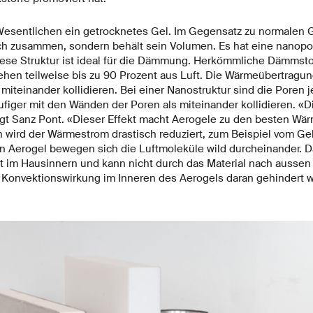
 Wesentlichen ein getrocknetes Gel. Im Gegensatz zu normalen G
ich zusammen, sondern behält sein Volumen. Es hat eine nanopo
Diese Struktur ist ideal für die Dämmung. Herkömmliche Dämmsto
ehen teilweise bis zu 90 Prozent aus Luft. Die Wärmeübertragung
iteinander kollidieren. Bei einer Nanostruktur sind die Poren j
ufiger mit den Wänden der Poren als miteinander kollidieren. «
gt Sanz Pont. «Dieser Effekt macht Aerogele zu den besten W
 wird der Wärmestrom drastisch reduziert, zum Beispiel vom G
n Aerogel bewegen sich die Luftmoleküle wild durcheinander. D
ft im Hausinnern und kann nicht durch das Material nach aussen 
e Konvektionswirkung im Inneren des Aerogels daran gehindert w