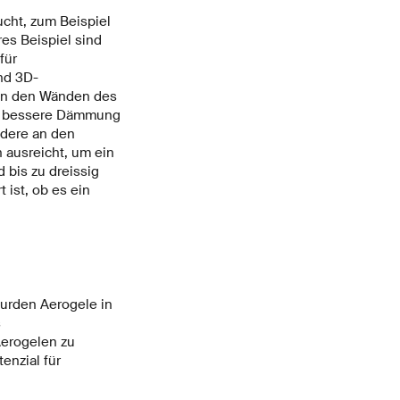
cht, zum Beispiel
res Beispiel sind
für
nd 3D-
 an den Wänden des
ch bessere Dämmung
ndere an den
 ausreicht, um ein
 bis zu dreissig
 ist, ob es ein
urden Aerogele in
s
Aerogelen zu
enzial für