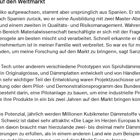
uf den Weltmarkt
xiko aufgewachsen, stammt aber ursprünglich aus Spanien. Er stu
ach Spanien zurück, wo er seine Ausbildung mit zwei Master-Abs
und einem zweiten in Qualitäts- und Risikomanagement. Währe
 Bereich Materialwissenschaft beschäftigte er sich mit der Frag
Aerogele am besten mischt und verarbeitet. Schnell erkannte er d
nehmertum ist in meiner Familie weit verbreitet. So war es für 
nden, um meine Forschung auf den Markt zu bringen», sagt Sanz
n Tech unter anderem verschiedene Prototypen von Sprühdämmst
in Originalgrösse, und Dämmplatten entwickelt und von Händle
in sehr wichtiger Teil der Entwicklung waren Projektzuschüsse und
iftung oder dem Pilot- und Demonstrationsprogramm des Bundes
besteht darin, eine Pilotanlage zu bauen, um eine industrielle P
e ihre Produkte in ein bis zwei Jahren auf den Markt bringen kö
s Potenzial, jährlich werden Millionen Kubikmeter Dämmstoffe v
 Schweiz ist dabei sehr attraktiv: «Die Lage im Herzen Europas
 davon braucht man hierzulande zwei- bis dreimal mehr Dämms
rungen zu erfüllen, als in einem anderen Land wie zum Beispiel