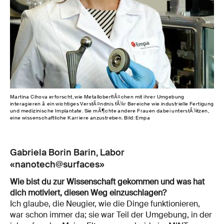
Martina Cihova erforscht, wie MetalloberflÃ¤chen mit ihrer Umgebung
interagieren â ein wichtiges VerstÃ¤ndnis fÃ¼r Bereiche wie industrielle Fertigung
und medizinische Implantate. Sie mÃ¶chte andere Frauen dabei unterstÃ¼tzen,
eine wissenschaftliche Karriere anzustreben. Bild: Empa
Gabriela Borin Barin, Labor
«nanotech@surfaces»
Wie bist du zur Wissenschaft gekommen und was hat
dich motiviert, diesen Weg einzuschlagen?
Ich glaube, die Neugier, wie die Dinge funktionieren,
war schon immer da; sie war Teil der Umgebung, in der