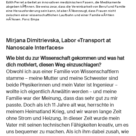
Edith Perret arbeitet an innovativen medizinischen Fasern, die Medikamente
abgeben kÃ¶nnen. Sie weiss zwar, dass die Vereinbarkeit von Beruf und Familie
eine Herausforderung sein kann, ist aber Ã¼berzeugt, dass Frauen nicht
zwischen einer wissenschaftlichen Laufbahn und einer Familie wÃ¤hlen
mÃ¼ssen. Foro: Empa
Mirjana Dimitrievska, Labor «Transport at
Nanoscale Interfaces»
Wie bist du zur Wissenschaft gekommen und was hat
dich motiviert, diesen Weg einzuschlagen?
Obwohl ich aus einer Familie von Wissenschaftlern
stamme – meine Mutter und meine Schwester sind
beide Physikerinnen und mein Vater ist Ingenieur –
wollte ich eigentlich Anwältin werden – und meine
Familie war der Meinung, dass das sehr gut zu mir
passte. Doch als ich 11 Jahre alt war, herrschte in
meinem Heimatland Krieg, und wir waren lange Zeit
ohne Strom und Heizung. In dieser Zeit wurde mein
Vater mit seinen technischen Fähigkeiten kreativ, um es
uns bequemer zu machen. Als ich ihm dabei zusah, wie