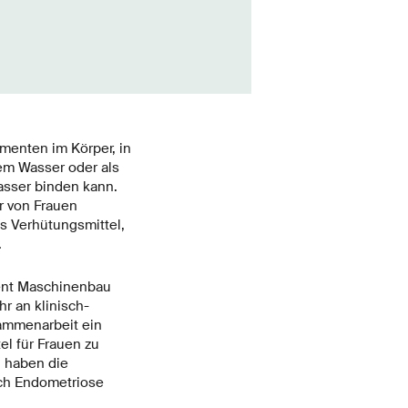
amenten im Körper, in
em Wasser oder als
Wasser binden kann.
r von Frauen
ls Verhütungsmittel,
.
ment Maschinenbau
r an klinisch-
sammenarbeit ein
l für Frauen zu
 haben die
uch Endometriose