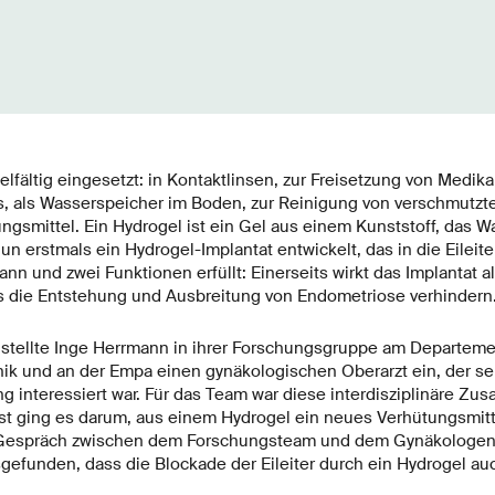
lfältig eingesetzt: in Kontaktlinsen, zur Freisetzung von Medik
, als Wasserspeicher im Boden, zur Reinigung von verschmutzt
ngsmittel. Ein Hydrogel ist ein Gel aus einem Kunststoff, das 
 erstmals ein Hydrogel-Implantat entwickelt, das in die Eileite
nn und zwei Funktionen erfüllt: Einerseits wirkt das Implantat a
s die Entstehung und Ausbreitung von Endometriose verhindern
n stellte Inge Herrmann in ihrer Forschungsgruppe am Departe
ik und an der Empa einen gynäkologischen Oberarzt ein, der seh
ng interessiert war. Für das Team war diese interdisziplinäre Zu
t ging es darum, aus einem Hydrogel ein neues Verhütungsmitte
m Gespräch zwischen dem Forschungsteam und dem Gynäkologen
efunden, dass die Blockade der Eileiter durch ein Hydrogel a