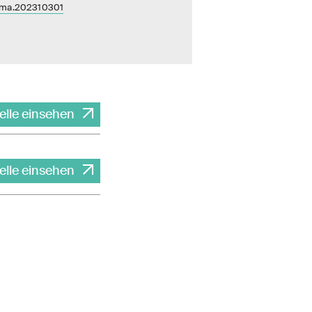
dma.202310301
elle einsehen
elle einsehen