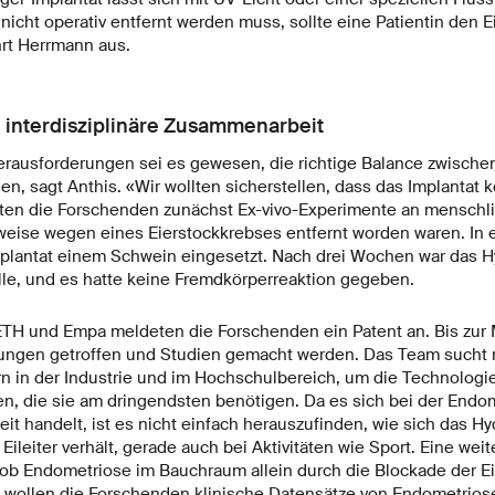
icht operativ entfernt werden muss, sollte eine Patientin den E
rt Herrmann aus.
 interdisziplinäre Zusammenarbeit
erausforderungen sei es gewesen, die richtige Balance zwischen 
en, sagt Anthis. «Wir wollten sicherstellen, dass das Implantat 
hrten die Forschenden zunächst Ex-vivo-Experimente an menschli
sweise wegen eines Eierstockkrebses entfernt worden waren. In
mplantat einem Schwein eingesetzt. Nach drei Wochen war das H
lle, und es hatte keine Fremdkörperreaktion gegeben.
TH und Empa meldeten die Forschenden ein Patent an. Bis zur 
rungen getroffen und Studien gemacht werden. Das Team sucht
n in der Industrie und im Hochschulbereich, um die Technologi
n, die sie am dringendsten benötigen. Da es sich bei der Endo
t handelt, ist es nicht einfach herauszufinden, wie sich das Hy
 Eileiter verhält, gerade auch bei Aktivitäten wie Sport. Eine we
, ob Endometriose im Bauchraum allein durch die Blockade der Eil
 wollen die Forschenden klinische Datensätze von Endometrios