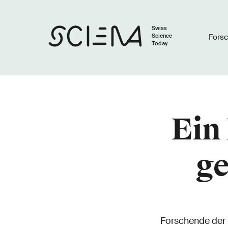
Swiss
Science
Fors
Today
Ein
g
Forschende der 