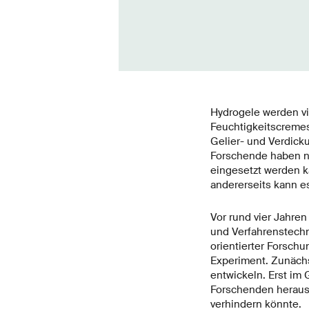
Hydrogele werden vie
Feuchtigkeitscremes
Gelier- und Verdicku
Forschende haben nun
eingesetzt werden ka
andererseits kann e
Vor rund vier Jahre
und Verfahrenstechn
orientierter Forschu
Experiment. Zunächs
entwickeln. Erst i
Forschenden herausg
verhindern könnte.