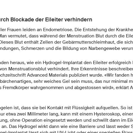
ch Blockade der Eileiter verhindern
ler Frauen leiden an Endometriose. Die Entstehung der Krankheit
 Man vermutet, dass während der Menstruation Blut durch die Eilei
Dieses Blut enthält Zellen der Gebärmutterschleimhaut, die sic
ündungen, Schmerzen und die Bildung von Narbengewebe verur
en heraus, wie ein Hydrogel-Implantat den Eileiter erfolgreich 
von Menstruationsblut verhindert. Ihre Erkenntnisse beschreiben
Fachzeitschrift Advanced Materials publiziert wurde. «Wir fanden 
bärchenartiges, sehr weiches Gel sein muss, das nur minimal
als Fremdkörper wahrgenommen und abgestossen wird», erklärt A
.
gelen ist, dass sie bei Kontakt mit Flüssigkeit aufquellen. So is
nur etwa zwei Millimeter lang, kann mit einem Hysteroskop, eine
ng, ohne Operation eingesetzt werden und schwillt dann im Eile
 an. Das Hydrogel wirkt dann wie eine Barriere und lässt weder
el-Implantat lässt sich mit UV-Licht oder einer speziellen Flüssi