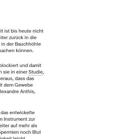
 ist bis heute nicht
ter zurück in die
h in der Bauchhöhle
sachen können.
blockiert und damit
 sie in einer
Studie
,
heraus, dass das
 mit dem Gewebe
lexandre Anthis,
t das entwickelte
m Instrument zur
iter auf mehr als
 Spermien noch Blut
gkeit leicht