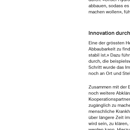
abbauen, sodass es n
machen wollen», füh
Innovation durch
Eine der grössten H
Abbaubarkeit zu find
stabil ist.» Dazu fü
durch, die beispiel
Schritt wurde das I
noch an Ort und Ste
Zusammen mit der E
noch weitere Abklä
Kooperationspartner
zugänglich zu mache
menschliche Krankhei
über längere Zeit im
wird sein, zu klären
werden kann. Hierzu