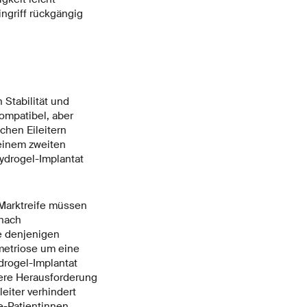
ingriff rückgängig
Stabilität und
kompatibel, aber
chen Eileitern
 einem zweiten
ydrogel-Implantat
Marktreife müssen
 nach
e denjenigen
metriose um eine
drogel-Implantat
itere Herausforderung
eiter verhindert
e-Patientinnen