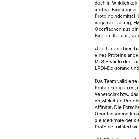
doch in Wirklichkeit
und wo Bindungsvorg
Proteinbindemittel,
negative Ladung, Hyd
Oberflächen aus ein
Bindemittel aus, vo
«Der Unterschied be
eines Proteins ände
MaSIF war in der La
LPDI-Doktorand und
Das Team validierte
Proteinkomplexen, 
Venetoclax bzw. das
entwickelten Protei
Affinität. Die Forsc
Oberflächenmerkmalen
die Merkmale der kl
Proteine trainiert wu