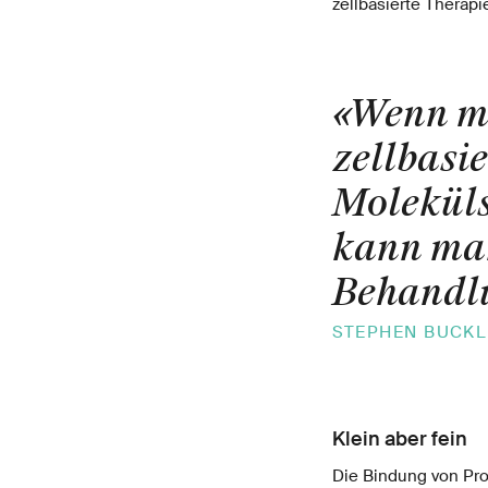
zellbasierte Therap
«Wenn ma
zellbasi
Moleküls
kann man
Behandlu
STEPHEN BUCKLE
Klein aber fein
Die Bindung von Pro