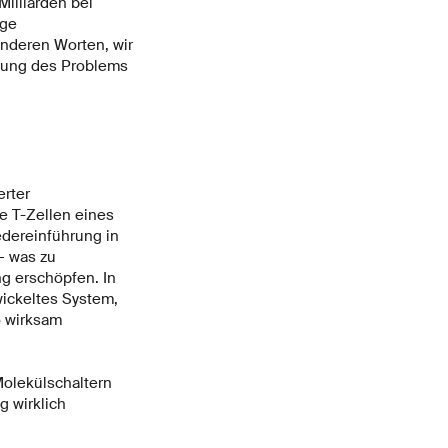
Milliarden bei
ige
nderen Worten, wir
ösung des Problems
erter
e T-Zellen eines
edereinführung in
– was zu
g erschöpfen. In
ickeltes System,
o wirksam
Molekülschaltern
 wirklich