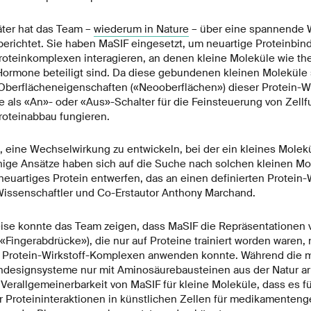
äter hat das Team –
wiederum in Nature
– über eine spannende 
berichtet. Sie haben MaSIF eingesetzt, um neuartige Proteinbind
roteinkomplexen interagieren, an denen kleine Moleküle wie th
rmone beteiligt sind. Da diese gebundenen kleinen Moleküle 
berflächeneigenschaften («Neooberflächen») dieser Protein-W
e als «An»- oder «Aus»-Schalter für die Feinsteuerung von Zell
roteinabbau fungieren.
, eine Wechselwirkung zu entwickeln, bei der ein kleines Molekü
ige Ansätze haben sich auf die Suche nach solchen kleinen Mol
 neuartiges Protein entwerfen, das an einen definierten Protein
Wissenschaftler und Co-Erstautor Anthony Marchand.
se konnte das Team zeigen, dass MaSIF die Repräsentationen 
«Fingerabdrücke»), die nur auf Proteine trainiert worden waren, 
 Protein-Wirkstoff-Komplexen anwenden konnte. Während die 
indesignsysteme nur mit Aminosäurebausteinen aus der Natur ar
Verallgemeinerbarkeit von MaSIF für kleine Moleküle, dass es f
r Proteininteraktionen in künstlichen Zellen für medikamenteng