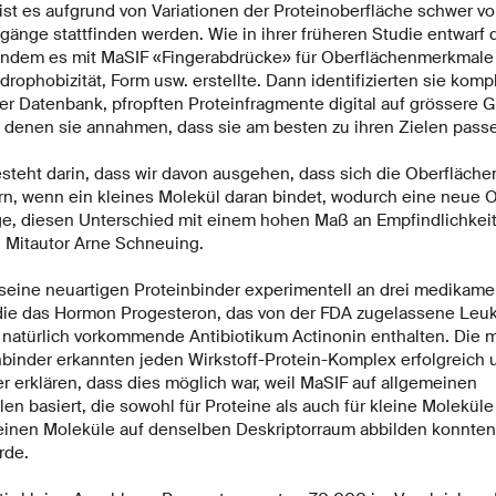
 ist es aufgrund von Variationen der Proteinoberfläche schwer v
änge stattfinden werden. Wie in ihrer früheren Studie entwarf
 indem es mit MaSIF «Fingerabdrücke» für Oberflächenmerkmale 
rophobizität, Form usw. erstellte. Dann identifizierten sie kom
er Datenbank, pfropften Proteinfragmente digital auf grössere 
n denen sie annahmen, dass sie am besten zu ihren Zielen pass
steht darin, dass wir davon ausgehen, dass sich die Oberfläch
rn, wenn ein kleines Molekül daran bindet, wodurch eine neue O
ge, diesen Unterschied mit einem hohen Maß an Empfindlichkeit
 Mitautor Arne Schneuing.
 seine neuartigen Proteinbinder experimentell an drei medik
die das Hormon Progesteron, das von der FDA zugelassene Le
 natürlich vorkommende Antibiotikum Actinonin enthalten. Die m
nbinder erkannten jeden Wirkstoff-Protein-Komplex erfolgreich 
her erklären, dass dies möglich war, weil MaSIF auf allgemeinen
 basiert, die sowohl für Proteine als auch für kleine Moleküle 
einen Moleküle auf denselben Deskriptorraum abbilden konnten,
rde.