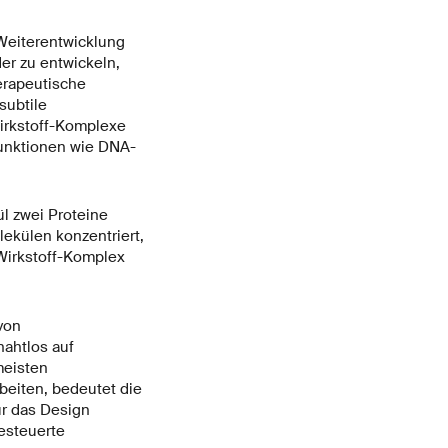
Weiterentwicklung
er zu entwickeln,
erapeutische
subtile
irkstoff-Komplexe
funktionen wie DNA-
l zwei Proteine
ekülen konzentriert,
-Wirkstoff-Komplex
von
nahtlos auf
meisten
beiten, bedeutet die
ür das Design
esteuerte