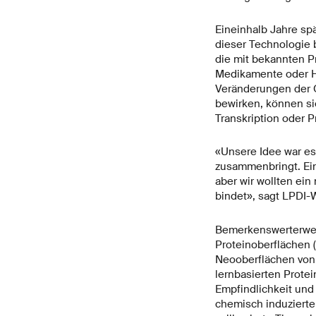
Eineinhalb Jahre sp
dieser Technologie 
die mit bekannten P
Medikamente oder Ho
Veränderungen der O
bewirken, können si
Transkription oder P
«Unsere Idee war es
zusammenbringt. Ein
aber wir wollten ein
bindet», sagt LPDI-
Bemerkenswerterwei
Proteinoberflächen (
Neooberflächen von
lernbasierten Prote
Empfindlichkeit und 
chemisch induzierte