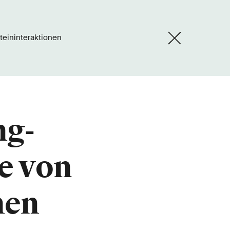
teininteraktionen
ng-
le von
nen