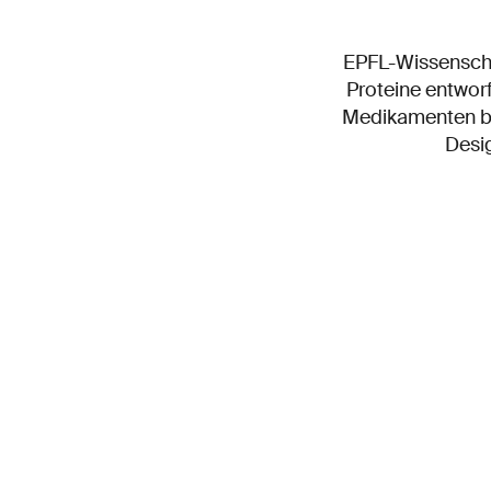
EPFL-Wissenscha
Proteine entwor
Medikamenten bi
Desig