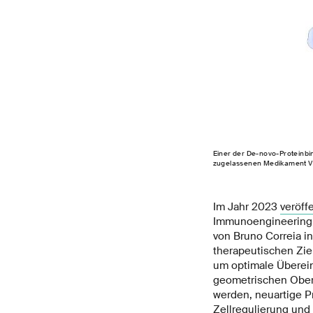
Einer der De-novo-Proteinbi
zugelassenen Medikament Ve
Im Jahr 2023
veröff
Immunoengineerin
von Bruno Correia in
therapeutischen Zie
um optimale Überei
geometrischen Oberf
werden, neuartige P
Zellregulierung und 