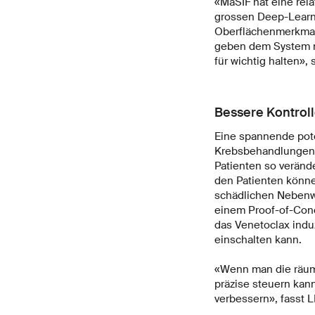
«MaSIF hat eine rela
grossen Deep-Learni
Oberflächenmerkmale
geben dem System ni
für wichtig halten»,
Bessere Kontrol
Eine spannende pote
Krebsbehandlungen w
Patienten so veränd
den Patienten könne
schädlichen Nebenwi
einem Proof-of-Conc
das Venetoclax induz
einschalten kann.
«Wenn man die räumli
präzise steuern kan
verbessern», fasst 