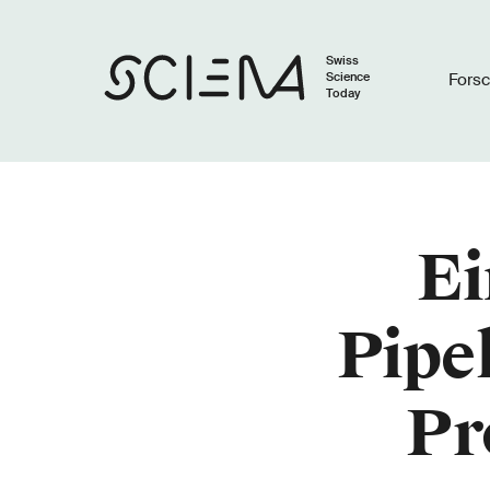
Swiss
Science
Fors
Today
Ei
Pipel
Pr