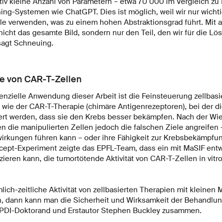
tiv kleine Anzahl von Parametern – etwa 70 000 im Vergleich zu 
ng-Systemen wie ChatGPT. Dies ist möglich, weil wir nur wicht
 verwenden, was zu einem hohen Abstraktionsgrad führt. Mit a
cht das gesamte Bild, sondern nur den Teil, den wir für die L
 sagt Schneuing.
le von CAR-T-Zellen
nzielle Anwendung dieser Arbeit ist die Feinsteuerung zellbasi
ie der CAR-T-Therapie (chimäre Antigenrezeptoren), bei der di
ert werden, dass sie den Krebs besser bekämpfen. Nach der Wi
n die manipulierten Zellen jedoch die falschen Ziele angreifen 
rkungen führen kann – oder ihre Fähigkeit zur Krebsbekämpfun
ept-Experiment zeigte das EPFL-Team, dass ein mit MaSIF entw
ieren kann, die tumortötende Aktivität von CAR-T-Zellen in vitr
ch-zeitliche Aktivität von zellbasierten Therapien mit kleinen 
n, dann kann man die Sicherheit und Wirksamkeit der Behandlung
LPDI-Doktorand und Erstautor Stephen Buckley zusammen.