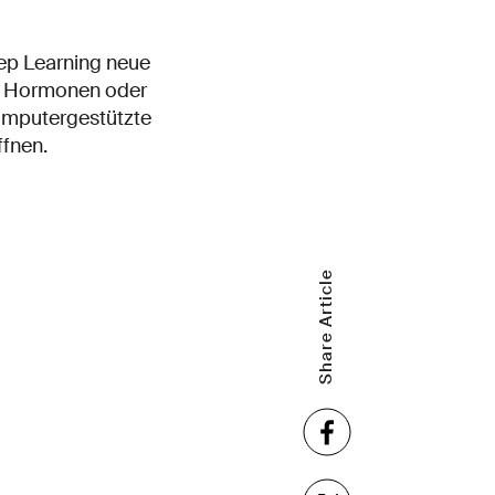
ep Learning neue
ie Hormonen oder
omputergestützte
ffnen.
Share Article