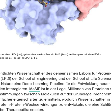
nder des LPDI (rot), gebunden an das Protein Bcl2 (blau) im Komplex mit dem FDA-
netoclax (beige) © LPDI EPFL
entlichten
Wissenschaftler des gemeinsamen Labors für Protein
g
(LPDI)
der School of Engineering und der School of Life Scienc
 Nature eine Deep-Learning-Pipeline für die Entwicklung neuer 
len interagieren.
MaSIF
ist in der Lage, Millionen von Proteinen
nstimmungen zwischen Molekülen auf der Grundlage ihrer che
lächeneigenschaften zu ermitteln, wodurch Wissenschaftler in 
rotein-Protein-Wechselwirkungen zu entwickeln, die eine Schlüs
bei Therapeutika spielen.