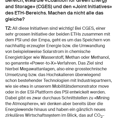
Bereich, etwa die «Coalition for Green Energy
and Storage» (CGES) und den «Joint Initiatives»
des ETH-Bereichs. Machen da nicht alle das
gleiche?
TZ:
All diese Initiativen sind wichtig! Bei CGES, einer
sehr grossen Initiative der beiden ETHs zusammen mit
dem PSI und der Empa, geht es um das Speichern von
nachhaltig erzeugter Energie bzw. die Umwandlung
von beispielsweise Solarstrom in chemische
Energieträger wie Wasserstoff, Methan oder Methanol,
so genannte «Power-to-X»-Verfahren. Das Ziel sind
hierbei Megawattanlagen, also eine grosstechnische
Umsetzung bzw. das Hochskalieren überwiegend
schon bestehender Technologien mit Industriepartnern,
wie sie etwa in unserem Mobilitätsdemonstrator move
oder in der ESI-Plattform des PSI entwickelt werden.
Dabei gibt es zwar durchaus Schnittstellen zu «Mining
the Atmosphere», wir denken aber bereits über die
Energiewende hinaus und haben ein gänzlich neues
zirkuläres Wirtschaftssystem im Blick, das auf CO
-
2