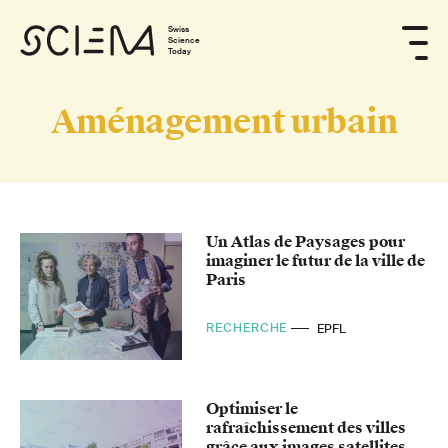
Swiss
Science
Today
Aménagement urbain
Un Atlas de Paysages pour
imaginer le futur de la ville de
Paris
RECHERCHE
EPFL
Optimiser le
rafraîchissement des villes
grâce aux images satellites