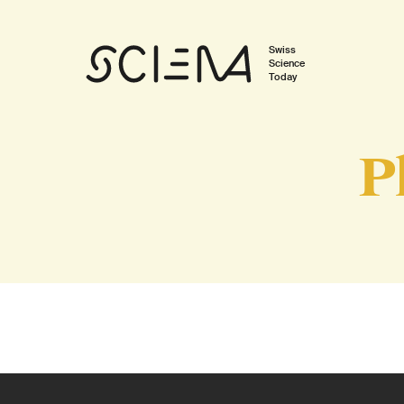
Swiss
Science
Today
P