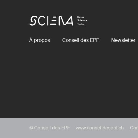
Swiss
Science
Today
À propos
Conseil des EPF
Newsletter
© Conseil des EPF
www.conseildesepf.ch
Con