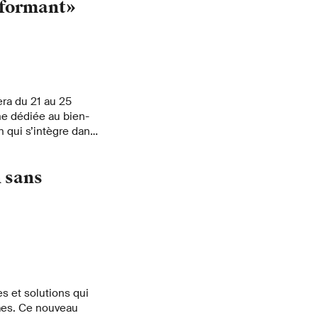
rformant»
era du 21 au 25
e dédiée au bien-
n qui s’intègre dans
mentale & Bien-être,
terview.
 sans
s et solutions qui
mmes. Ce nouveau