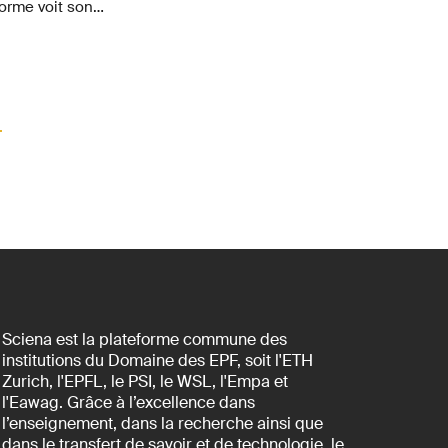
orme voit son
 qui entourent
a ménopause. Tour
PFL, sur ce nouveau
Sciena est la plateforme commune des
institutions du Domaine des EPF, soit l'ETH
Zurich, l'EPFL, le PSI, le WSL, l'Empa et
l'Eawag. Grâce à l’excellence dans
l’enseignement, dans la recherche ainsi que
dans le transfert de savoir et de technologie, le