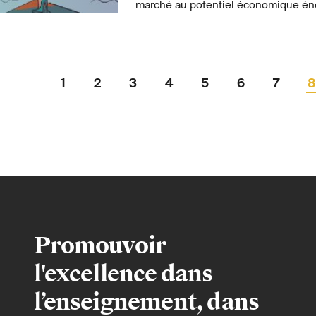
marché au potentiel économique én
développement freiné par les tabous
encore la sexualité, les règles ou l
d'horizon, notamment du côté de l'E
domaine.
1
2
3
4
5
6
7
8
Promouvoir
l'excellence dans
l’enseignement, dans