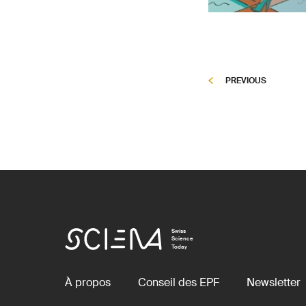
PREVIOUS
Swiss
Science
Today
À propos
Conseil des EPF
Newsletter