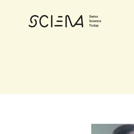
Swiss
Science
Today