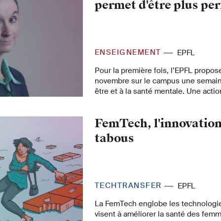
permet d'être plus pe
ENSEIGNEMENT
EPFL
Pour la première fois, l’EPFL propos
novembre sur le campus une semain
être et à la santé mentale. Une actio
la stratégie de la Task Force Santé 
dirigée par Kathryn Hess Bellwald. In
FemTech, l'innovation
tabous
TECHTRANSFER
EPFL
La FemTech englobe les technologie
visent à améliorer la santé des fe