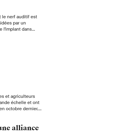
e nerf auditif est
aidées par un
de l'implant dans
s, car elle peut
chercheurs de
ype de perceuse
e en s'éteignant
rfs.
es et agriculteurs
rande échelle et ont
en octobre dernier.
enture a commencé à
une alliance