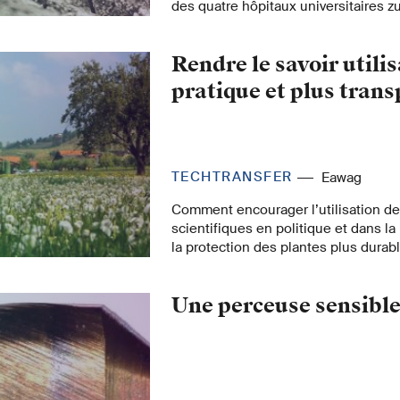
des quatre hôpitaux universitaires zu
de développer des thérapies plus p
nouveaux projets soutenus par The 
Rendre le savoir utili
respectivement les infections des vo
l'obésité.
pratique et plus tran
TECHTRANSFER
Eawag
Comment encourager l’utilisation d
scientifiques en politique et dans la
la protection des plantes plus dura
interdisciplinaire, à laquelle particip
recherche suisses, identifie les prin
Une perceuse sensibl
propose un train de mesures pour le