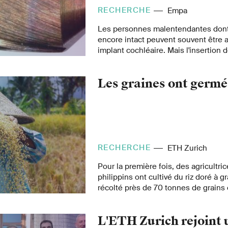
RECHERCHE
Empa
Les personnes malentendantes dont l
encore intact peuvent souvent être 
implant cochléaire. Mais l'insertion 
l'oreille interne n'est pas sans risque
endommager les nerfs faciaux. Des 
Les graines ont germé
l'Empa ont développé un nouveau t
«intelligente» qui minimise ce risqu
automatiquement à proximité des ne
RECHERCHE
ETH Zurich
Pour la première fois, des agricultric
philippins ont cultivé du riz doré à g
récolté près de 70 tonnes de grains 
Bien loin des Philippines, cette av
l'ETH Zurich.
L'ETH Zurich rejoint 