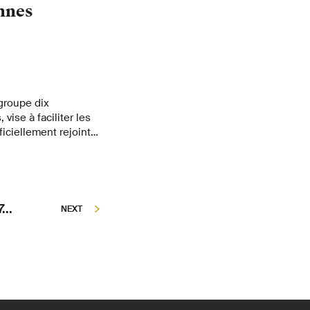
nnes
groupe dix
ise à faciliter les
ficiellement rejoint
...
NEXT