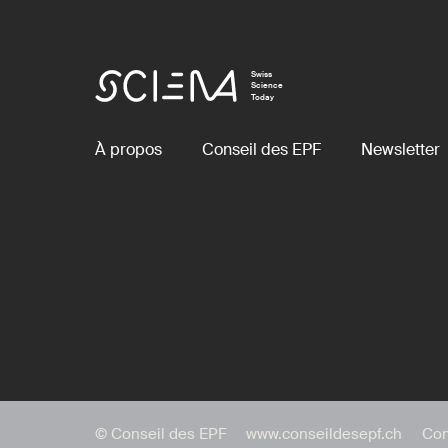
Swiss
Science
Today
À propos
Conseil des EPF
Newsletter
© Conseil des EPF
www.conseildesepf.ch
Con