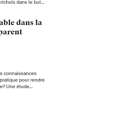
richois dans le but
ersonnalisées. Deux
LOOP Zurich visent
sable dans la
ies urinaires et
sparent
es connaissances
 pratique pour rendre
ble? Une étude
ent cinq instituts de
cipaux obstacles et
e
s surmonter.