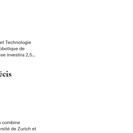
 et Technologie
obotique de
se investira 2,5
projets de
écis
h combine
ersité de Zurich et