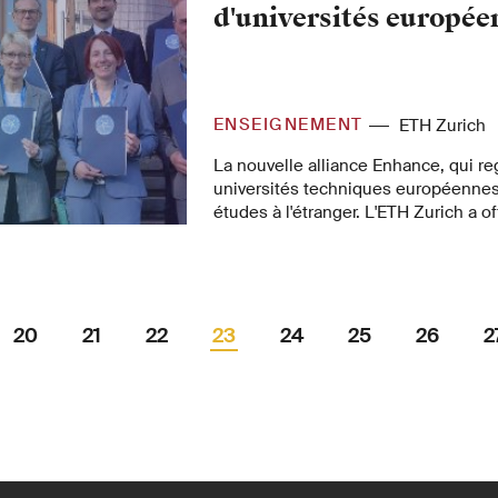
d'universités europée
ENSEIGNEMENT
ETH Zurich
La nouvelle alliance Enhance, qui re
universités techniques européennes, v
études à l'étranger. L'ETH Zurich a of
l'alliance aujourd'hui.
20
21
22
23
24
25
26
27