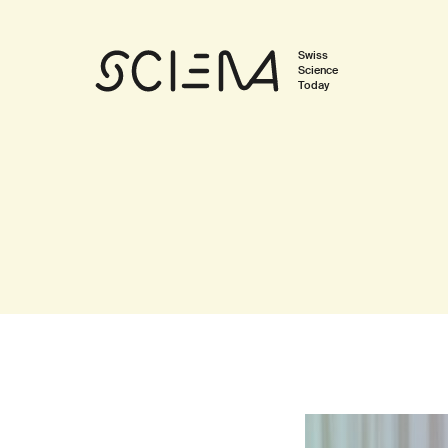
Swiss
Science
Today