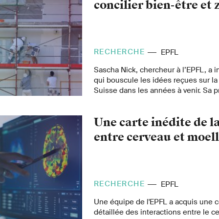
concilier bien-être et
RECHERCHE
EPFL
Sascha Nick, chercheur à l’EPFL, a 
qui bouscule les idées reçues sur la
Suisse dans les années à venir. Sa p
permettrait d’appliquer concrètement
climatique décidée par la Confédéra
Une carte inédite de 
intégrant le bien-être individuel et co
population.
entre cerveau et moell
RECHERCHE
EPFL
Une équipe de l'EPFL a acquis une
détaillée des interactions entre le c