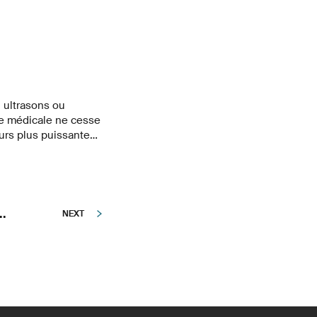
 ultrasons ou
ie médicale ne cesse
urs plus puissante
sor de l’intelligence
atoires contribuent à
de ce domaine.
..
NEXT