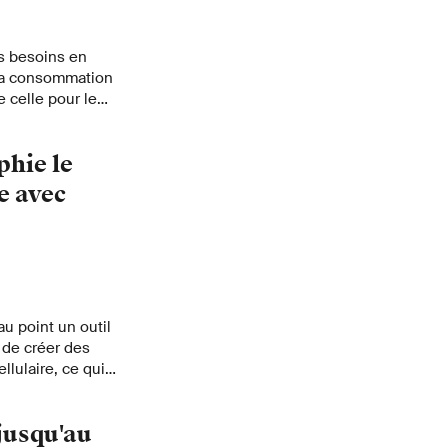
s besoins en
 la consommation
e celle pour le
le réseau
phie le
e avec
au point un outil
e de créer des
lulaire, ce qui
ctionnement des
jusqu'au