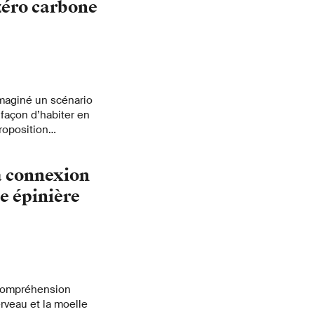
 zéro carbone
imaginé un scénario
 façon d’habiter en
roposition
 la neutralité
tion tout en
la connexion
llectif de la
e épinière
 compréhension
erveau et la moelle