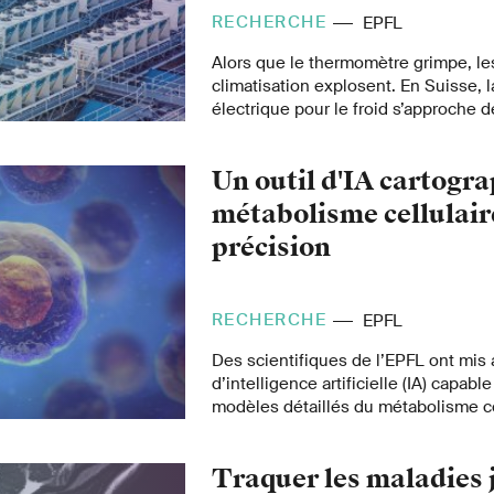
RECHERCHE
EPFL
Alors que le thermomètre grimpe, le
climatisation explosent. En Suisse,
électrique pour le froid s’approche d
chaud. Quelles conséquences pour 
électrique?
Un outil d'IA cartogra
métabolisme cellulair
précision
RECHERCHE
EPFL
Des scientifiques de l’EPFL ont mis 
d’intelligence artificielle (IA) capabl
modèles détaillés du métabolisme cel
permet de mieux comprendre le fon
cellules.
Traquer les maladies 