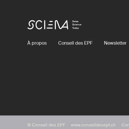
Swiss
Science
Today
À propos
Conseil des EPF
Newsletter
© Conseil des EPF
www.conseildesepf.ch
Con