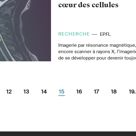
cœur des cellules
RECHERCHE
EPFL
Imagerie par résonance magnétique,
encore scanner à rayons X, l’imager
de se développer pour devenir toujo
et plus précise, notamment avec l’es
artificielle. À l’EPFL, plusieurs labor
ces avancées et façonnent l’avenir 
12
13
14
15
16
17
18
19.