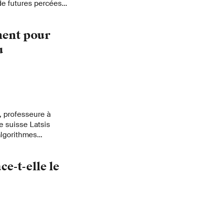
 de futures percées
pproches
ment pour
u
, professeure à
ue suisse Latsis
lgorithmes
 en neurosciences
e-t-elle le