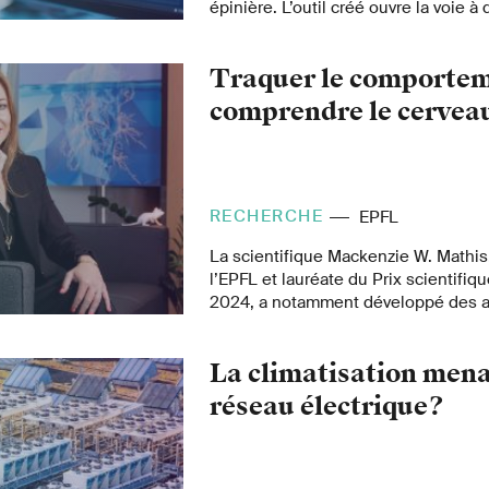
épinière. L’outil créé ouvre la voie à
en matière de recherche et à des a
thérapeutiques innovantes.
Traquer le comporte
comprendre le cervea
RECHERCHE
EPFL
La scientifique Mackenzie W. Mathis
l’EPFL et lauréate du Prix scientifiq
2024, a notamment développé des a
d’intelligence artificielle pionniers
comportementales.
La climatisation menac
réseau électrique?