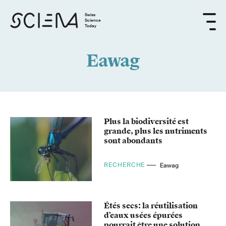
Swiss
Science
Today
Eawag
Plus la biodiversité est
grande, plus les nutriments
sont abondants
RECHERCHE
Eawag
Étés secs: la réutilisation
d’eaux usées épurées
pourrait être une solution