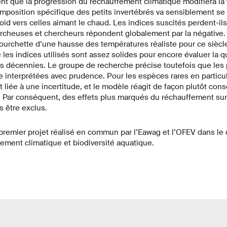
nt que la progression du réchauffement climatique modifiera la 
mposition spécifique des petits invertébrés va sensiblement se 
oid vers celles aimant le chaud. Les indices suscités perdent-ils
rcheuses et chercheurs répondent globalement par la négative.
fourchette d’une hausse des températures réaliste pour ce siècle
es indices utilisés sont assez solides pour encore évaluer la qu
s décennies. Le groupe de recherche précise toutefois que les 
 interprétées avec prudence. Pour les espèces rares en particuli
t liée à une incertitude, et le modèle réagit de façon plutôt cons
. Par conséquent, des effets plus marqués du réchauffement sur 
 être exclus.
e premier projet réalisé en commun par l’Eawag et l’OFEV dans l
ment climatique et biodiversité aquatique.