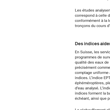
Les études analysent 
correspond à celle d
conformément à la loi
tronçons du cours d’
Des indices aiden
En Suisse, les servi
programmes de surve
qualité des eaux de
précisément comment
comptage uniforme au
indices. L’indice E
éphéméroptères, pléc
d’eau analysé. L’in
indices forment la b
échéant, ainsi que po
Le réchauffement cli