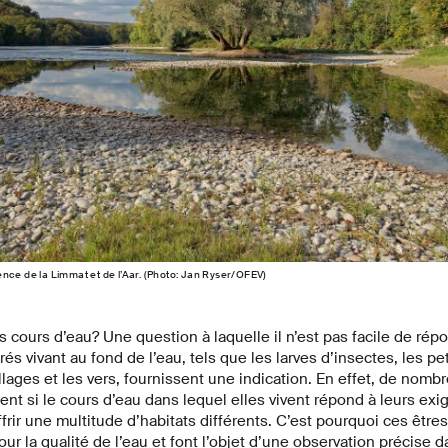
nce de la Limmat et de l’Aar. (Photo: Jan Ryser/OFEV)
s cours d’eau? Une question à laquelle il n’est pas facile de rép
s vivant au fond de l’eau, tels que les larves d’insectes, les pet
llages et les vers, fournissent une indication. En effet, de nom
t si le cours d’eau dans lequel elles vivent répond à leurs exig
ffrir une multitude d’habitats différents. C’est pourquoi ces êtr
ur la qualité de l’eau et font l’objet d’une observation précise d