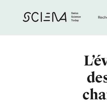
Swiss
Science
Rech
Today
L’é
des
cha