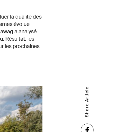
uer la qualité des
nismes évolue
Eawag a analysé
. Résultat: les
ur les prochaines
Share Article