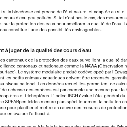
si la biocénose est proche de l’état naturel et adaptée au site, e
e cours d’eau peu pollués. Si tel n’est pas le cas, des mesures 
 sur la protection des eaux pour améliorer la qualité de l’eau. La
eau constitue l’une des possibilités envisageables.
t à juger de la qualité des cours d’eau
ces cantonaux de la protection des eaux surveillent la qualité da
illance cantonaux et nationaux comme la NAWA (Observation na
 surface). Le système modulaire gradué codéveloppé par l’Eawag
 les petits animaux aquatiques doivent être recensés, garantis
 niveau national. Les données recueillies permettent de calcul
PT de richesse des espèces est par exemple une mesure pour la b
optères et trichoptères. L’indice IBCH évalue l’état général du
dice SPEARpesticides mesure plus spécifiquement la pollution ch
ase pour planifier et mettre en œuvre des mesures de protection
ur en évaluer l'efficacité.
matique provoque à la fois la hausse des températures de l’air et