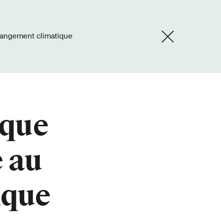
changement climatique
ique
e au
ique