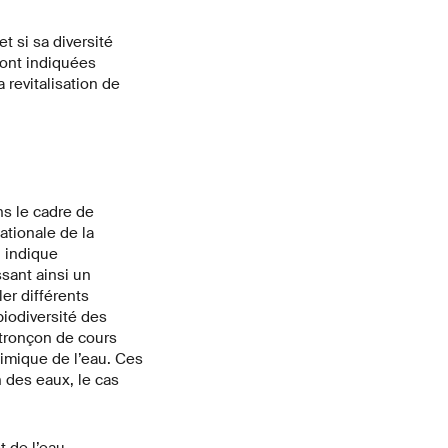
t si sa diversité
sont indiquées
 revitalisation de
ns le cadre de
tionale de la
 indique
sant ainsi un
er différents
iodiversité des
 tronçon de cours
imique de l’eau. Ces
 des eaux, le cas
 de l’eau.