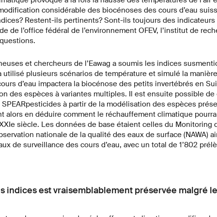
dification considérable des biocénoses des cours d’eau suiss
ndices? Restent-ils pertinents? Sont-ils toujours des indicateurs 
e de l’office fédéral de l’environnement OFEV, l’institut de rech
questions.
euses et chercheurs de l’Eawag a soumis les indices susment
 a utilisé plusieurs scénarios de température et simulé la manière
urs d’eau impactera la biocénose des petits invertébrés en Suis
on des espèces à variantes multiples. Il est ensuite possible de 
t SPEARpesticides à partir de la modélisation des espèces prés
t alors en déduire comment le réchauffement climatique pourrai
XXIe siècle. Les données de base étaient celles du Monitoring d
bservation nationale de la qualité des eaux de surface (NAWA) a
x de surveillance des cours d’eau, avec un total de 1’802 prél
.
s indices est vraisemblablement préservée malgré l