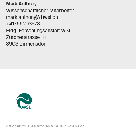
Mark Anthony
Wissenschaftlicher Mitarbeiter
mark.anthony(AT)wsl.ch
+41766203678
Eidg. Forschungsanstalt WSL
Zürcherstrasse 111
8903 Birmensdorf
Afficher tous les articles WSL sur Sciena.ch