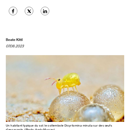
Beate Kittl
07.08.2023
Un habitant typique du sol: le collembole Dicyrtomina minuta sur des œufs
d'escargots. (Photo: Andy Murray)