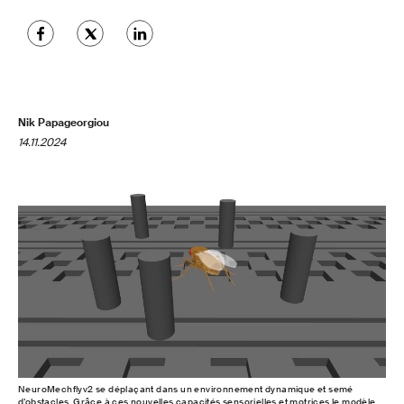
Nik Papageorgiou
14.11.2024
NeuroMechflyv2 se déplaçant dans un environnement dynamique et semé
d’obstacles. Grâce à ces nouvelles capacités sensorielles et motrices le modèle