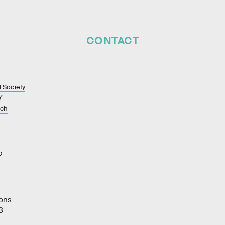
CONTACT
 Society
7
.ch
2
ons
3