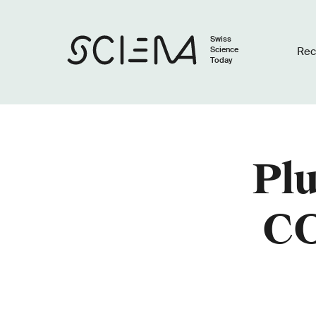
Swiss
Science
Rec
Today
Plu
CO