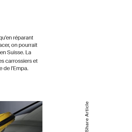
qu’en réparant
cer, on pourrait
n Suisse. La
 carrossiers et
e de l'Empa.
Share Article