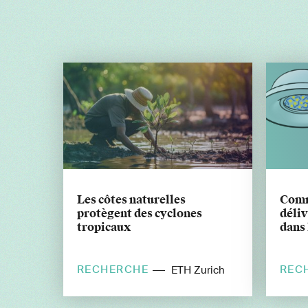
Les côtes naturelles
Comm
protègent des cyclones
déli
tropicaux
dans 
RECHERCHE
REC
ETH Zurich