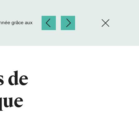
s de
que
x