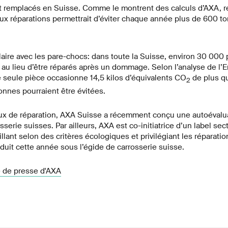
t remplacés en Suisse. Comme le montrent des calculs d’AXA, r
x réparations permettrait d’éviter chaque année plus de 600 to
ilaire avec les pare-chocs: dans toute la Suisse, environ 30 000
au lieu d’être réparés après un dommage. Selon l’analyse de l’E
seule pièce occasionne 14,5 kilos d’équivalents CO
de plus qu
2
onnes pourraient être évitées.
taux de réparation, AXA Suisse a récemment conçu une autoévaluat
sserie suisses. Par ailleurs, AXA est co-initiatrice d’un label sec
illant selon des critères écologiques et privilégiant les réparati
oduit cette année sous l’égide de carrosserie suisse.
 de presse d'AXA