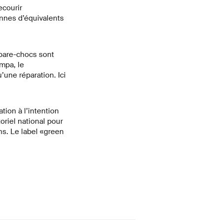
ecourir
nnes d’équivalents
 pare-chocs sont
mpa, le
’une réparation. Ici
ion à l’intention
toriel national pour
ons. Le label «green